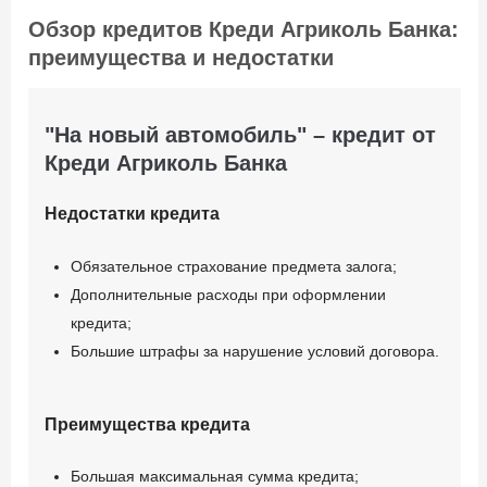
В кассе банка;
Обзор кредитов Креди Агриколь Банка:
Через терминал
преимущества и недостатки
самообслуживания банка;
Через онлайн-банкинг;
"На новый автомобиль" – кредит от
По реквизитам из любого
Креди Агриколь Банка
финансового учреждения.
Недостатки кредита
Документы и
подтверждение
Обязательное страхование предмета залога;
доходов
Дополнительные расходы при оформлении
кредита;
Паспорт гражданина
Большие штрафы за нарушение условий договора.
Украины;
Регистрационный номер
Преимущества кредита
учетной карты
налогоплательщика;
Большая максимальная сумма кредита;
Спецификация или счет-