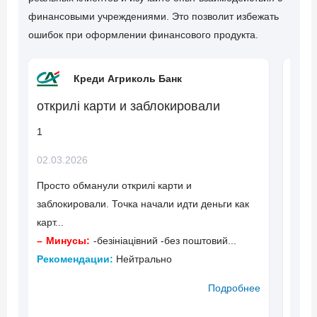
финансовыми учреждениями. Это позволит избежать
ошибок при оформлении финансового продукта.
Креди Агриколь Банк
открилі карти и заблокировали
В до
кред
1
почи
02.03.2026
за п
вкл
Просто обманули открилі карти и
заблокировали. Точка начали идти деньги как
1
карт...
13.02
Минусы:
-безініацівний -без поштовий...
Рекомендации:
Нейтрально
Обере
або т
Подробнее
Ми
Реко