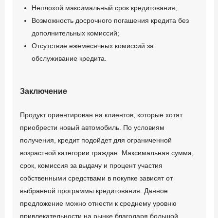
Неплохой максимальный срок кредитования;
фактура на автомобиль;
Возможность досрочного погашения кредита без
Стаж по основному месту
дополнительных комиссий;
работы от 6 месяцев;
Отсутствие ежемесячных комиссий за
Документы,
обслуживание кредита.
подтверждающие доходы;
Другие документы по
требованию банка.
Заключение
Продукт ориентирован на клиентов, которые хотят
Возраст заёмщика
приобрести новый автомобиль. По условиям
получения, кредит подойдет для ограниченной
от 25 до 60
возрастной категории граждан. Максимальная сумма,
срок, комиссия за выдачу и процент участия
собственными средствами в покупке зависят от
выбранной программы кредитования. Данное
предложение можно отнести к среднему уровню
привлекательности на рынке благодаря большой