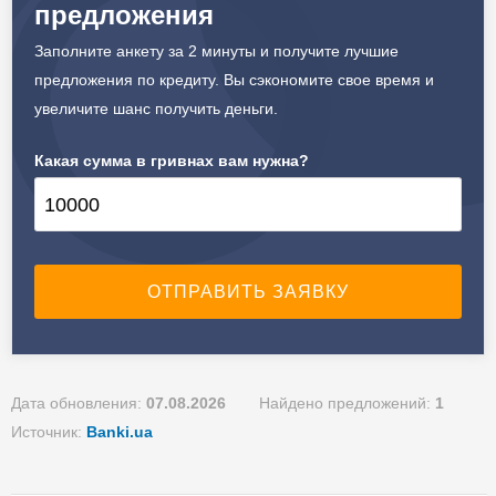
предложения
Ежемесячная комиссия:
0.00%
Заполните анкету за 2 минуты и получите лучшие
Залог: Автотранспорт
предложения по кредиту. Вы сэкономите свое время и
Способ погашения:
увеличите шанс получить деньги.
Aннуитет
Способ погашения:
Какая сумма в гривнах вам нужна?
Классический
Досрочное погашение:
Досрочное без штрафов
Страхование жизни и
здоровья
Страхование предмета
залога
Дата обновления:
07.08.2026
Найдено предложений:
1
Источник:
Banki.ua
Способы погашения
кредита