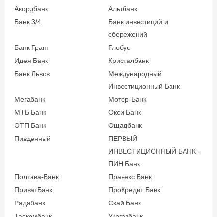
Акордбанк
Альтбанк
Банк 3/4
Банк инвестиций и
сбережений
Банк Грант
Глобус
Идея Банк
Кристалбанк
Банк Львов
Международный
Инвестиционный Банк
Мегабанк
Мотор-Банк
МТБ Банк
Окси Банк
ОТП Банк
Ощадбанк
Пивденный
ПЕРВЫЙ
ИНВЕСТИЦИОННЫЙ БАНК -
ПИН Банк
Полтава-Банк
Правекс Банк
ПриватБанк
ПроКредит Банк
Радабанк
Скай Банк
Таскомбанк
Укргазбанк