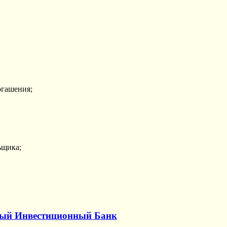
огашения;
ьщика;
ный Инвестиционный Банк