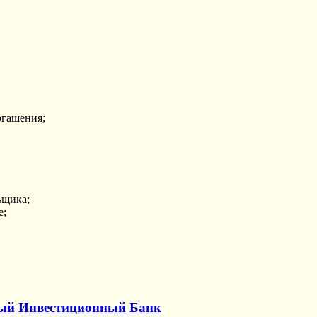
огашения;
ьщика;
е;
ный Инвестиционный Банк