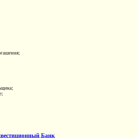
огашения;
ьщика;
е;
нвестиционный Банк