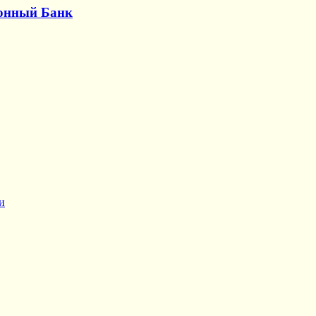
онный Банк
и