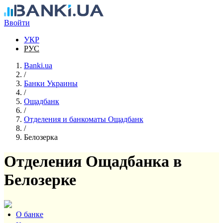
Перейти к основному содержанию
Ввойти
УКР
РУС
Banki.ua
/
Банки Украины
/
Ощадбанк
/
Отделения и банкоматы Ощадбанк
/
Белозерка
Отделения Ощадбанка в
Белозерке
О банке