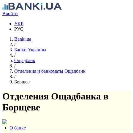
Перейти к основному содержанию
Ввойти
УКР
РУС
Banki.ua
/
Банки Украины
/
Ощадбанк
/
Отделения и банкоматы Ощадбанк
/
Борщев
Отделения Ощадбанка в
Борщеве
О банке