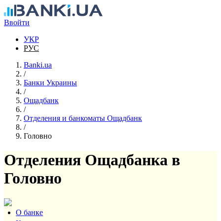
Перейти к основному содержанию
Ввойти
УКР
РУС
Banki.ua
/
Банки Украины
/
Ощадбанк
/
Отделения и банкоматы Ощадбанк
/
Головно
Отделения Ощадбанка в
Головно
О банке