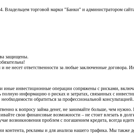
014. Владельцем торговой марки "Банки" и администратором сайт
рава защищены.
обязательна!
ы и не несет ответственности за любые заключенные договора.
и иные инвестиционные операции сопряжены с рисками, включа
 полную информацию о рисках и затратах, связанных с инвести
 необходимости обратиться за профессиональной консультацией.
венно к вопросу займа денег, не занимайте больше, чем нужно. 
нивайте свои финансовые возможности – не стоит влезать в долг
учае возникновения проблем с погашением кредита, всегда идите
и контента, рекламы и для анализа нашего трафика. Мы также 