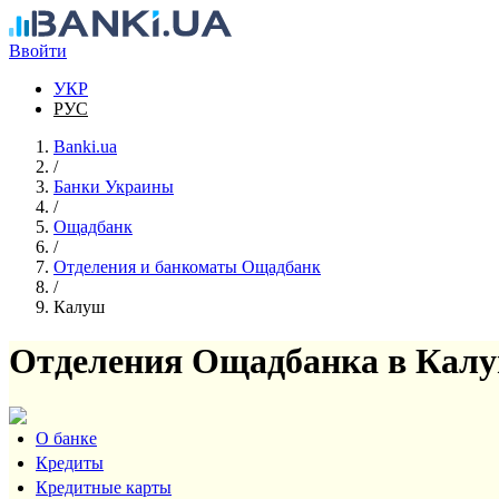
Перейти к основному содержанию
Ввойти
УКР
РУС
Banki.ua
/
Банки Украины
/
Ощадбанк
/
Отделения и банкоматы Ощадбанк
/
Калуш
Отделения Ощадбанка в Кал
О банке
Кредиты
Кредитные карты