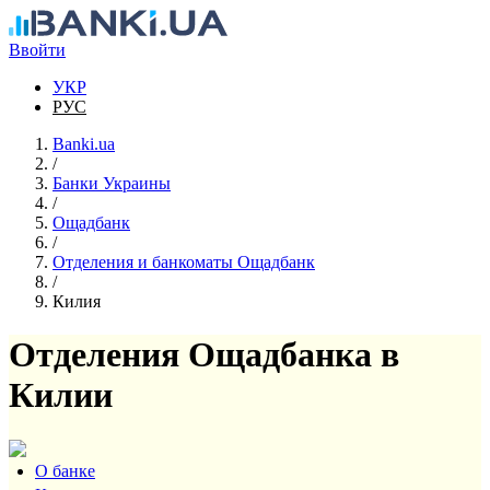
Перейти к основному содержанию
Ввойти
УКР
РУС
Banki.ua
/
Банки Украины
/
Ощадбанк
/
Отделения и банкоматы Ощадбанк
/
Килия
Отделения Ощадбанка в
Килии
О банке