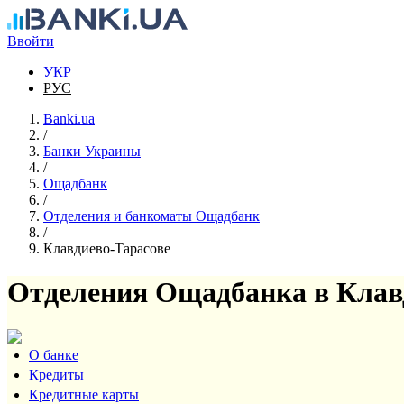
Перейти к основному содержанию
Ввойти
УКР
РУС
Banki.ua
/
Банки Украины
/
Ощадбанк
/
Отделения и банкоматы Ощадбанк
/
Клавдиево-Тарасове
Отделения Ощадбанка в Клав
О банке
Кредиты
Кредитные карты