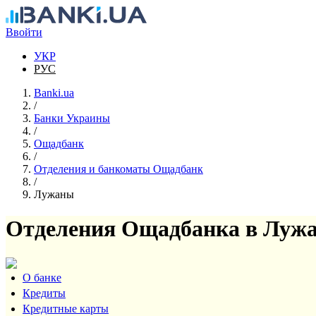
Перейти к основному содержанию
Ввойти
УКР
РУС
Banki.ua
/
Банки Украины
/
Ощадбанк
/
Отделения и банкоматы Ощадбанк
/
Лужаны
Отделения Ощадбанка в Луж
О банке
Кредиты
Кредитные карты