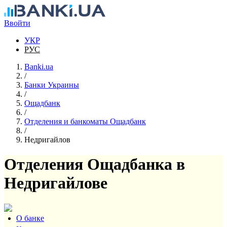
Перейти к основному содержанию
Ввойти
УКР
РУС
Banki.ua
/
Банки Украины
/
Ощадбанк
/
Отделения и банкоматы Ощадбанк
/
Недригайлов
Отделения Ощадбанка в
Недригайлове
О банке