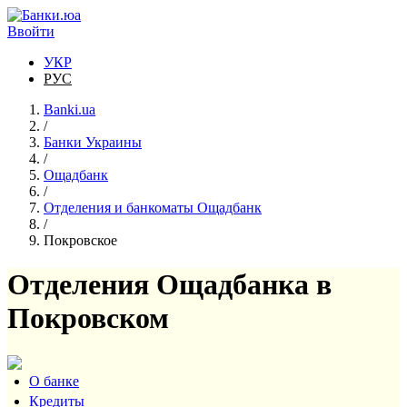
Перейти к основному содержанию
Ввойти
УКР
РУС
Banki.ua
/
Банки Украины
/
Ощадбанк
/
Отделения и банкоматы Ощадбанк
/
Покровское
Отделения Ощадбанка в
Покровском
О банке
Кредиты