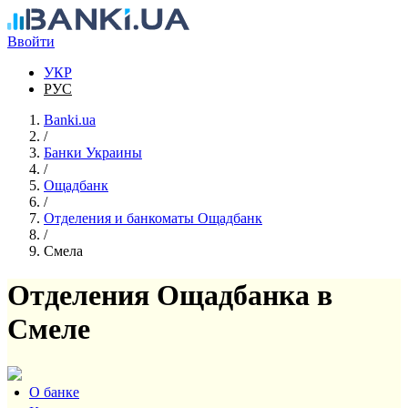
Перейти к основному содержанию
Ввойти
УКР
РУС
Banki.ua
/
Банки Украины
/
Ощадбанк
/
Отделения и банкоматы Ощадбанк
/
Смела
Отделения Ощадбанка в
Смеле
О банке