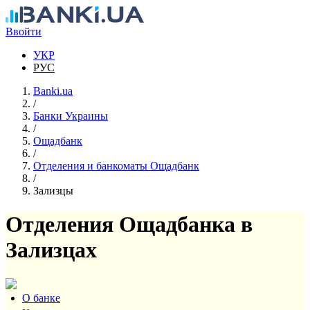
Перейти к основному содержанию
Ввойти
УКР
РУС
Banki.ua
/
Банки Украины
/
Ощадбанк
/
Отделения и банкоматы Ощадбанк
/
Зализцы
Отделения Ощадбанка в
Зализцах
О банке