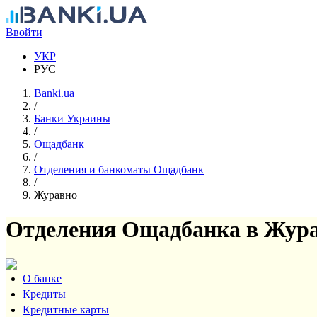
Перейти к основному содержанию
Ввойти
УКР
РУС
Banki.ua
/
Банки Украины
/
Ощадбанк
/
Отделения и банкоматы Ощадбанк
/
Журавно
Отделения Ощадбанка в Жур
О банке
Кредиты
Кредитные карты