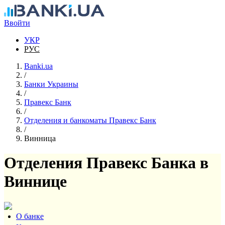
Перейти к основному содержанию
Ввойти
УКР
РУС
Banki.ua
/
Банки Украины
/
Правекс Банк
/
Отделения и банкоматы Правекс Банк
/
Винница
Отделения Правекс Банка в
Виннице
О банке