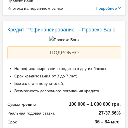
Правекс Банк
Дополнительные
Через кассы банка – без
Ипотека на первичном рынке
Подробнее
условия
комиссии;
Через интернет-банкинг
Единоразовая комиссия:
Кредит "Рефинансирование" – Правекс Банк
«PRAVEX ONLINE» – без
0,99%
комиссии;
Ежемесячная комиссия:
Безналичным переводом
0.00%
из другого банковского
ПОДРОБНО
Залог: Недвижимость
учреждения.
Способ погашения:
На рефинансирование кредитов в других банках;
Aннуитет
Срок кредитования от 3 до 7 лет;
Документы и
Способ погашения:
Без залога и поручителей;
подтверждение
Классический
Возможность досрочного погашения кредита.
доходов
Досрочное погашение:
Досрочное без штрафов
100 000 – 1 000 000 грн.
Сумма кредита
Паспорт гражданина
Страхование жизни и
27-37,56%
Реальная годовая ставка
Украины;
здоровья
36 – 84 мес.
Срок
ИНН (индивидуальный
Страхование предмета