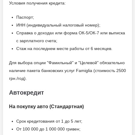
от 21
Условия получения кредита:
Паспорт;
Документы и
ИНН (индивидуальный налоговый номер);
подтверждение
Справка о доходах или форма ОК-5/ОК-7 или выписка
доходов
с зарплатного счета;
Паспорт;
Стаж на последнем месте работы от 6 месяцев.
ИНН (индивидуальный
Для выбора опции "Фамильный" и "Целевой" обязательно
налоговый номер);
наличие пакета банковских услуг Famiglia (стоимость 2500
Справка о доходах или
грн./год).
форма ОК-5/ОК-7 или
выписка с зарплатного
Автокредит
счета;
Стаж на последнем месте
На покупку авто (Стандартная)
работы от 6 месяцев.
Срок кредитования от 1 до 5 лет;
От 100 000 до 1 000 000 гривен;
Возраст заёмщика