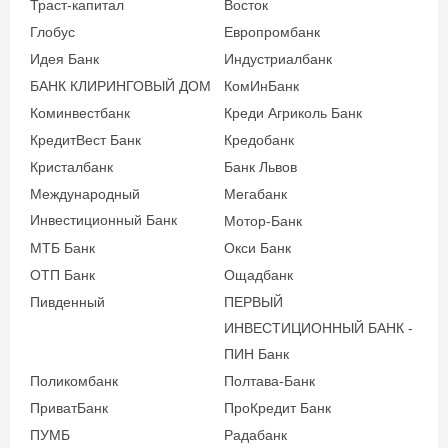
Траст-капитал
Восток
Глобус
Европромбанк
Идея Банк
Индустриалбанк
БАНК КЛИРИНГОВЫЙ ДОМ
КомИнБанк
Коминвестбанк
Креди Агриколь Банк
КредитВест Банк
Кредобанк
Кристалбанк
Банк Львов
Международный
Мегабанк
Инвестиционный Банк
Мотор-Банк
МТБ Банк
Окси Банк
ОТП Банк
Ощадбанк
Пивденный
ПЕРВЫЙ
ИНВЕСТИЦИОННЫЙ БАНК -
ПИН Банк
Поликомбанк
Полтава-Банк
ПриватБанк
ПроКредит Банк
ПУМБ
Радабанк