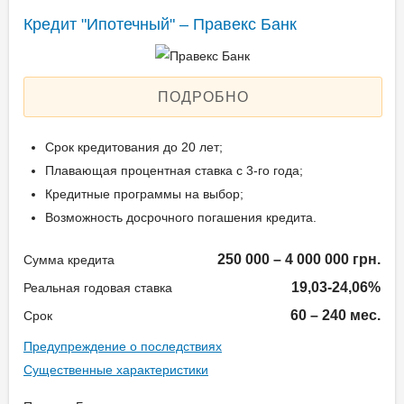
Единоразовая комиссия:
Кредит "Ипотечный" – Правекс Банк
1,49%
Ежемесячная комиссия:
0.00%
ПОДРОБНО
Залог: Автотранспорт
Способ погашения:
Срок кредитования до 20 лет;
Aннуитет
Плавающая процентная ставка с 3-го года;
Способ погашения:
Кредитные программы на выбор;
Классический
Возможность досрочного погашения кредита.
Досрочное погашение:
Досрочное без штрафов
250 000 – 4 000 000 грн.
Сумма кредита
Страхование предмета
19,03-24,06%
Реальная годовая ставка
залога
60 – 240 мес.
Срок
Предупреждение о последствиях
Способы погашения
Существенные характеристики
кредита