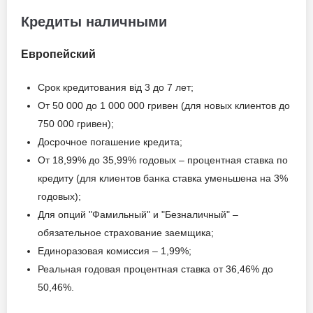
подтверждение
Досрочное погашение:
Кредиты наличными
доходов
Досрочное без штрафов
Возраст заёмщика
Без страхования
Европейский
Паспорт;
Страхование жизни и
от 21
ИНН (индивидуальный
здоровья
Срок кредитования від 3 до 7 лет;
налоговый номер);
От 50 000 до 1 000 000 гривен (для новых клиентов до
Справка о доходах или
750 000 гривен);
Способы погашения
форма ОК-5/ОК-7 или
Досрочное погашение кредита;
кредита
выписка с зарплатного
От 18,99% до 35,99% годовых – процентная ставка по
счета;
кредиту (для клиентов банка ставка уменьшена на 3%
Через кассы банка – без
Стаж на последнем месте
годовых);
комиссии;
работы от 6 месяцев;
Для опций "Фамильный" и "Безналичный" –
Через интернет-банкинг
Другие документы по
обязательное страхование заемщика;
«PRAVEX ONLINE» – без
требованию банка.
Единоразовая комиссия – 1,99%;
комиссии;
Реальная годовая процентная ставка от 36,46% до
Безналичным переводом
Возраст заёмщика
50,46%.
из другого банковского
учреждения.