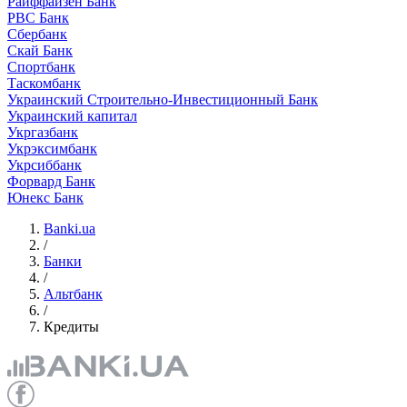
Райффайзен Банк
РВС Банк
Сбербанк
Скай Банк
Спортбанк
Таскомбанк
Украинский Строительно-Инвестиционный Банк
Украинский капитал
Укргазбанк
Укрэксимбанк
Укрсиббанк
Форвард Банк
Юнекс Банк
Banki.ua
/
Банки
/
Альтбанк
/
Кредиты