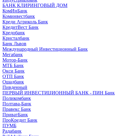
БАНК КЛИРИНГОВЫЙ ДОМ
КомИнБанк
Коминвестбанк
Креди Агриколь Банк
КредитВест Банк
Кредобанк
Кристалбанк
Банк Львов
Международный Инвестиционный Банк
Мегабанк
Мотор-Банк
МТБ Банк
Окси Банк
ОТП Банк
Ощадбанк
Пивденный
ПЕРВЫЙ ИНВЕСТИЦИОННЫЙ БАНК - ПИН Банк
Поликомбанк
Полтава-Банк
Правекс Банк
ПриватБанк
ПроКредит Банк
ПУМБ
Радабанк