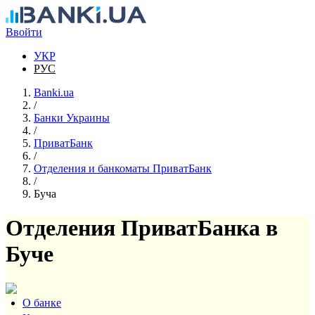
Перейти к основному содержанию
Ввойти
УКР
РУС
Banki.ua
/
Банки Украины
/
ПриватБанк
/
Отделения и банкоматы ПриватБанк
/
Буча
Отделения ПриватБанка в
Буче
О банке