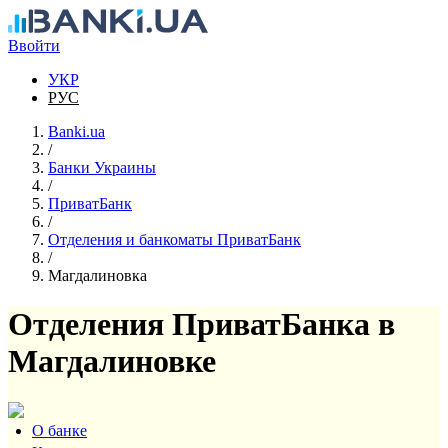
Перейти к основному содержанию
Ввойти
УКР
РУС
Banki.ua
/
Банки Украины
/
ПриватБанк
/
Отделения и банкоматы ПриватБанк
/
Магдалиновка
Отделения ПриватБанка в
Магдалиновке
О банке