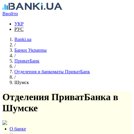
Перейти к основному содержанию
Ввойти
УКР
РУС
Banki.ua
/
Банки Украины
/
ПриватБанк
/
Отделения и банкоматы ПриватБанк
/
Шумск
Отделения ПриватБанка в
Шумске
О банке