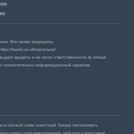
сии
ама
краина. Все права защищены.
tps://banki.ua обязательна!
ыдает кредиты и не несет ответственности за любые
ет исключительно информационный характер.
асти или всей суммы инвестиций. Прежде чем принимать
льно оценить цели инвестирования, свой опыт и допустимый