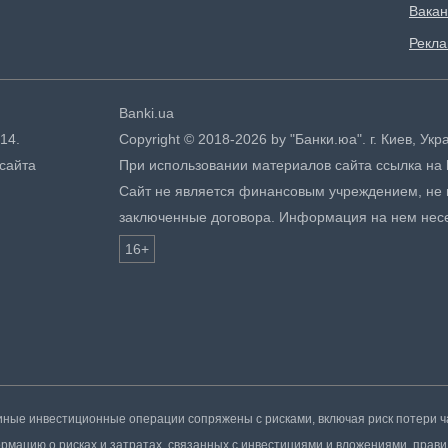
Вакан
Рекл
Banki.ua
14.
Copyright © 2018-2026 by "Банки.юа". г. Киев, У
сайта
При использовании материалов сайта ссылка на ht
Сайт не является финансовым учреждением, не в
заключенные договора. Информация на нем нес
16+
иные инвестиционные операции сопряжены с рисками, включая риск потери ч
мацию о рисках и затратах, связанных с инвестициями и вложениями, прави