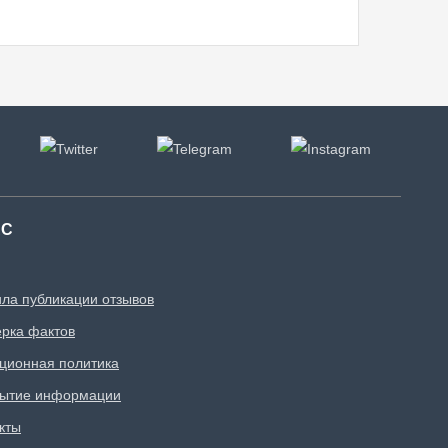
АС
ла публикации отзывов
рка фактов
ционная политика
рытие информации
кты