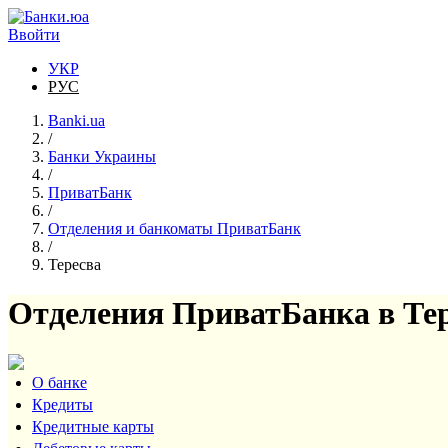
Перейти к основному содержанию
Ввойти
УКР
РУС
Banki.ua
/
Банки Украины
/
ПриватБанк
/
Отделения и банкоматы ПриватБанк
/
Тересва
Отделения ПриватБанка в Те
О банке
Кредиты
Кредитные карты