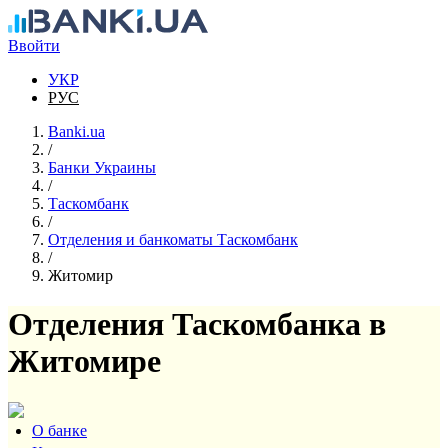
Перейти к основному содержанию
Ввойти
УКР
РУС
Banki.ua
/
Банки Украины
/
Таскомбанк
/
Отделения и банкоматы Таскомбанк
/
Житомир
Отделения Таскомбанка в
Житомире
О банке