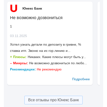
Юнекс Банк
Не возможно дозвониться
Ид
1
1
03.11.2025
26.
Хотел узнать детали по депозиту в гривне, %
Хоте
ставка итп. Звоню на их гор.линию и...
юне
Плюсы:
Никаких. Какие плюсы могут быть у...
П
Минусы:
Не возможно дозвониться по любо...
М
Рекомендации:
Не рекомендую
Рек
Подробнее
Все отзывы про Юнекс Банк