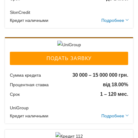
SlonCredit
Дополнительные
Кредит наличными
Подробнее
условия
Залог: Без залога
Способ погашения:
Aннуитет
ПОДАТЬ ЗАЯВКУ
Способ погашения:
Классический
30 000 – 15 000 000 грн.
Сумма кредита
Досрочное погашение:
від 18.00%
Процентная ставка
Досрочное без штрафов
1 – 120 мес.
Срок
Без страхования
UniGroup
Дополнительные
Кредит наличными
Подробнее
Способы погашения
условия
кредита
Единоразовая комиссия: