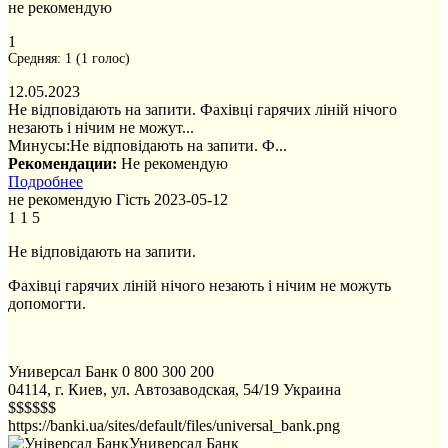
не рекомендую
1
Средняя:
1
(
1
голос)
12.05.2023
Не відповідають на запити. Фахівці гарячих ліній нічого
незають і нічим не можут...
Минусы:
Не відповідають на запити. Ф...
Рекомендации:
Не рекомендую
Подробнее
не рекомендую
Гість
2023-05-12
1
1
5
Не відповідають на запити.
Фахівці гарячих ліній нічого незають і нічим не можуть
допомогти.
Универсал Банк
0 800 300 200
04114, г. Киев, ул. Автозаводская, 54/19
Украина
$$$$$$
https://banki.ua/sites/default/files/universal_bank.png
Универсал Банк