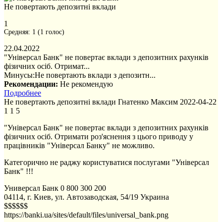
Не повертають депозитні вклади
1
Средняя:
1
(
1
голос)
22.04.2022
"Універсал Банк" не повертає вклади з депозитних рахунків
фізичних осіб. Отримат...
Минусы:
Не повертають вклади з депозитн...
Рекомендации:
Не рекомендую
Подробнее
Не повертають депозитні вклади
Гнатенко Максим
2022-04-22
1
1
5
"Універсал Банк" не повертає вклади з депозитних рахунків
фізичних осіб. Отримати роз'яснення з цього приводу у
працівників "Універсал Банку" не можливо.
Категорично не раджу користуватися послугами "Універсал
Банк" !!!
Универсал Банк
0 800 300 200
04114, г. Киев, ул. Автозаводская, 54/19
Украина
$$$$$$
https://banki.ua/sites/default/files/universal_bank.png