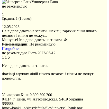
Универсал Банк
не рекомендую
1
Средняя:
1
(
1
голос)
12.05.2023
Не відповідають на запити. Фахівці гарячих ліній нічого
незають і нічим не можут...
Минусы:
Не відповідають на запити. Ф...
Рекомендации:
Не рекомендую
Подробнее
не рекомендую
Гість
2023-05-12
1
1
5
Не відповідають на запити.
Фахівці гарячих ліній нічого незають і нічим не можуть
допомогти.
Универсал Банк
0 800 300 200
04114, г. Киев, ул. Автозаводская, 54/19
Украина
$$$$$$
https://banki.ua/sites/default/files/universal_bank.png