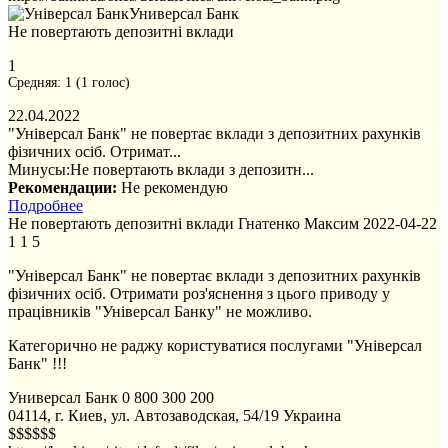
Универсал Банк
Не повертають депозитні вклади
1
Средняя:
1
(
1
голос)
22.04.2022
"Універсал Банк" не повертає вклади з депозитних рахунків
фізичних осіб. Отримат...
Минусы:
Не повертають вклади з депозитн...
Рекомендации:
Не рекомендую
Подробнее
Не повертають депозитні вклади
Гнатенко Максим
2022-04-22
1
1
5
"Універсал Банк" не повертає вклади з депозитних рахунків
фізичних осіб. Отримати роз'яснення з цього приводу у
працівників "Універсал Банку" не можливо.
Категорично не раджу користуватися послугами "Універсал
Банк" !!!
Универсал Банк
0 800 300 200
04114, г. Киев, ул. Автозаводская, 54/19
Украина
$$$$$$