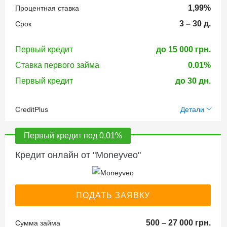
Банковская
1,99%
Процентная ставка
карту
карточка
3 – 30 д.
Срок
ID карта
Время
Первый кредит
до 15 000 грн.
принятия
Ставка первого займа
0.01%
Возраст
решения:
Первый кредит
до 30 дн.
заёмщика:
5 минут
18-70
CreditPlus
Детали
Необходимые
Кому могут
документы:
дать деньги:
Получение
Первый кредит под 0,01%
средств:
Кредит онлайн от "Moneyveo"
Идентификационный
Безработным
код (ИНН)
На банковскую
Официально
карту
Паспорт
работающим
ПОДАТЬ ЗАЯВКУ
гражданина
Студентам
Украины
Для мам в
Время
500 – 27 000 грн.
Сумма займа