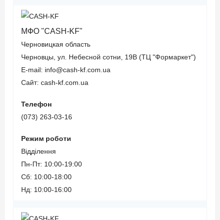
кредитной
ПриватБанка
Лицензия
историей;
Терминал
Нацкомфинуслуг №
Круглосуточный
МФО "CASH-KF"
самообслуживания
163 от 26.01.2017
сервис;
Черновицкая область
Подробнее про кредит
Программа
Черновцы, ул. Небесной сотни, 19В (ТЦ "Формаркет")
от "ClickCredit"
Преимущества
лояльности для
E-mail: info@cash-kf.com.ua
онлайн
постоянных
Сайт: cash-kf.com.ua
кредита:
клиентов;
Телефон
Есть промокод,
(073) 263-03-16
Первый кредит под
регулярные акции
0,01%;
и скидки.
Режим роботи
Быстрое принятие
Відділення
решения;
Пн-Пт: 10:00-19:00
Недостатки
Без
Сб: 10:00-18:00
онлайн
подтверждения
Нд: 10:00-16:00
кредита:
дохода;
С плохой
Жесткая политика
кредитной