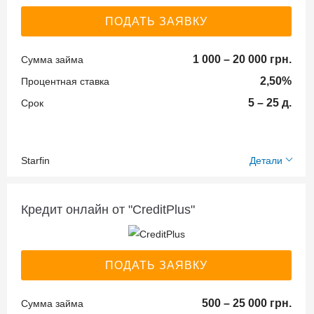
код (ИНН)
ПОДАТЬ ЗАЯВКУ
Паспорт
гражданина
1 000 – 20 000 грн.
Сумма займа
Украины
Банковская
2,50%
Процентная ставка
карточка
5 – 25 д.
Срок
ID карта
Starfin
Детали
Возраст
Необходимые
заёмщика:
документы:
Кредит онлайн от "CreditPlus"
18-65
Идентификационный
код (ИНН)
Получение
ПОДАТЬ ЗАЯВКУ
Паспорт
средств:
гражданина
500 – 25 000 грн.
Сумма займа
Украины
На банковскую