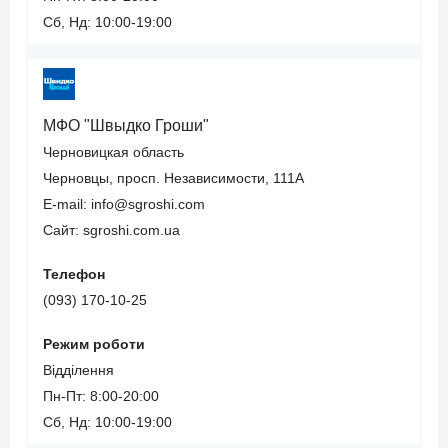
МФО через
Подробнее про кредит
сервис.
Сб, Нд: 10:00-19:00
Студентам
платежные
от "SelfieCredit"
Для мам в
системы онлайн
декрете
Недостатки
Терминал
онлайн
Пенсионерам
самообслуживания
МФО "Швыдко Гроши"
кредита:
Черновицкая область
Способы
Преимущества
Черновцы, просп. Независимости, 111А
Достаточно
погашения
онлайн
E-mail: info@sgroshi.com
высокая ставка в
кредита:
кредита:
Сайт: sgroshi.com.ua
случае просрочки;
Только на карточку
Телефон
Первый кредит под
Онлайн через
одного из
(093) 170-10-25
0,01%;
Приват24
крупнейших
Без поручителей;
Личный кабинет
банков;
Режим роботи
Без
МФО через
Жесткая политика
Відділення
подтверждения
платежные
в отношении
Пн-Пт: 8:00-20:00
дохода;
системы онлайн
должников.
Сб, Нд: 10:00-19:00
С плохой
Терминал