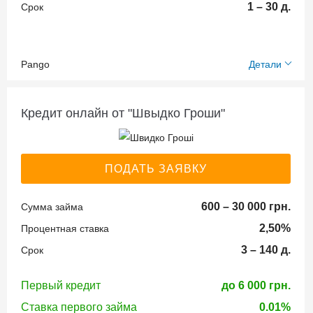
карточка
Для мам в
принятия
1 – 30 д.
Срок
Терминал
декрете
решения:
ID карта
самообслуживания
Пенсионерам
15 минут
Pango
Детали
Возраст
Необходимые
Преимущества
Кредитная
Способы
заёмщика:
документы:
онлайн
история:
погашения
Кредит онлайн от "Швыдко Гроши"
кредита:
18-92
кредита:
Идентификационный
Можно с плохой
код (ИНН)
Скидка 99% на
кредитной историей
Получение
Отделения
ПОДАТЬ ЗАЯВКУ
первый платеж по
Паспорт
средств:
банков через
кредиту;
гражданина
Пролонгация
кассу
600 – 30 000 грн.
Быстрое принятие
Сумма займа
Украины
займа:
На банковскую
По банковским
решения;
Банковская
2,50%
Процентная ставка
карту
реквизитам
Без
Возможна прологация
карточка
3 – 140 д.
Срок
Личный кабинет
подтверждения
ID карта
МФО через
Кому могут
дохода;
Время
Первый кредит
до 6 000 грн.
платежные
дать деньги:
Постоянные акции;
принятия
Ставка первого займа
0.01%
системы онлайн