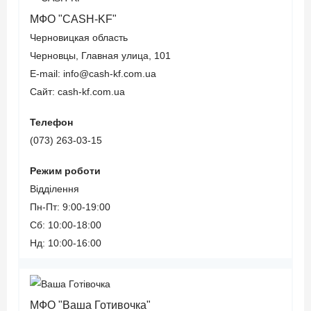
в отношении
историей;
МФО "CASH-KF"
должников;
Круглосуточный
Черновицкая область
Небольшая сумма
сервис;
Черновцы, Главная улица, 101
кредита.
Есть промокоды,
E-mail: info@cash-kf.com.ua
регулярные акции
Сайт: cash-kf.com.ua
и скидки;
Лицензия
Телефон
Мобильное
Нацкомфинуслуг ФК
(073) 263-03-15
приложение для
№1177 от 19.03.2019
Android.
Подробнее про кредит
Режим роботи
от "Credit7"
Відділення
Пн-Пт: 9:00-19:00
Недостатки
Сб: 10:00-18:00
онлайн
Нд: 10:00-16:00
кредита:
Служба
поддержки;
МФО "Ваша Готивочка"