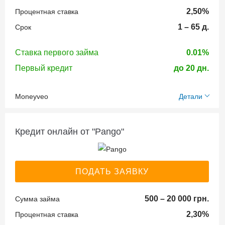
Банковская
декрете
принятия
2,50%
Процентная ставка
карточка
решения:
1 – 65 д.
Срок
ID карта
Способы
15 минут
погашения
Ставка первого займа
0.01%
кредита:
Возраст
Первый кредит
до 20 дн.
Пролонгация
заёмщика:
займа:
Отделения
Moneyveo
Детали
банков через
18-65
Необходимые
Без пролонгации
кассу
документы:
Получение
По банковским
Кредит онлайн от "Pango"
Кому могут
средств:
реквизитам
дать деньги:
Идентификационный
Личный кабинет
код (ИНН)
На банковскую
МФО через
Безработным
ПОДАТЬ ЗАЯВКУ
Паспорт
карту
платежные
Официально
гражданина
системы онлайн
работающим
500 – 20 000 грн.
Сумма займа
Украины
Терминал
Студентам
Банковская
Время
2,30%
Процентная ставка
ПриватБанка