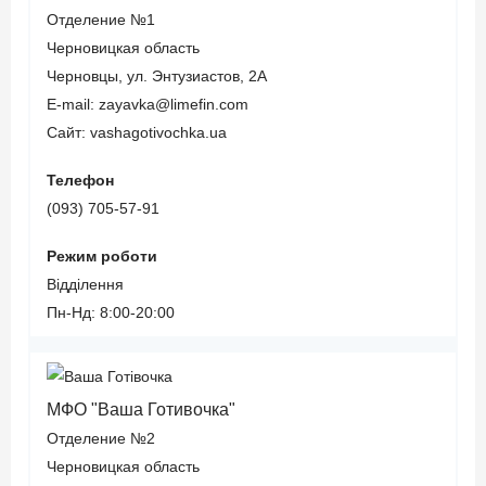
Жесткая политика
Отделение №1
в отношении
Черновицкая область
должников.
Черновцы, ул. Энтузиастов, 2А
E-mail: zayavka@limefin.com
Сайт: vashagotivochka.ua
Лицензия
Нацкомфинуслуг ИК
Телефон
№176 от 14.07.2016
(093) 705-57-91
Подробнее про кредит
от "Милоан"
Режим роботи
Відділення
Пн-Нд: 8:00-20:00
МФО "Ваша Готивочка"
Отделение №2
Черновицкая область