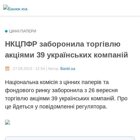
Перейти
до
Більше інформації про текстові формати
основного
вмісту
Текстовий формат
ЦІННІ ПАПЕРИ
НКЦПФР заборонила торгівлю
акціями 39 українських компаній
Comment HTML
27.09.2023 - 12:54 | Автор:
Banki.ua
Дозволені теґи HTML: <p> <br> <ul> <li> <ol> <em> <strong> <b>
<img>
Національна комісія з цінних паперів та
Рядки і абзаци переносяться автоматично.
фондового ринку заборонила з 26 вересня
Plain text
торгівлю акціями 39 українських компаній. Про
це йдеться у повідомленні регулятора.
You may quote other posts using [quote] tags.
Рядки і абзаци переносяться автоматично.