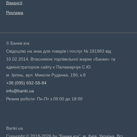
Вакансії
Реклама
© Банки.юа
Свідоцтво на знак для товарів і послуг № 181983 від
10.02.2014. Власником торгівельної марки «Банки» та
адміністратором сайту є Паламарчук С.Ю.
м. Ірпінь, вул. Миколи Руденка, 19б, к.8
+38 (095) 692-58-84
info@banki.ua
Режим роботи: Пн-Пт з 09:00 до 18:00
Banki.ua
Copyright © 2018-2026 by "Банки.юа". м. Київ, Україна. Всі