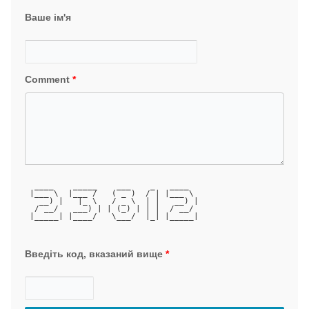
Ваше ім'я
Comment
*
  ____    _____    ___    _   ____  
 |___ \  |___ /   ( _ )  / | |___ \ 
   __) |   |_ \   / _ \  | |   __) |
  / __/   ___) | | (_) | | |  / __/ 
 |_____| |____/   \___/  |_| |_____|
Введіть код, вказаний вище
*