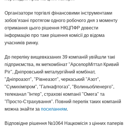
Організатори торгівлі фінансовими інструментами
зобов’язані протягом одного робочого дня з моменту
отримання цього рішення НКЦПФР довести
інформацію про таке рішення комісії до відома
учасників ринку.
До переліку вищевказаних 39 компаній увійшли такі
підприємства, як меткомбінат "АрселорМіттал Кривий
Ріг", Дніпровський металургійний комбінат,
"Дніпроазот", "Рівнеазот", черкаський "Азот",
"Сумихімпром", "Галнафтогаз", "Волиньобленерго",
телеканал "Інтер", страхові компанії "Омега" та
"Просто-Страхування". Повний перелік таких компаній
можна знайти за
посиланням
.
Відповідне рішення №1064 Нацкомісія з цінних паперів