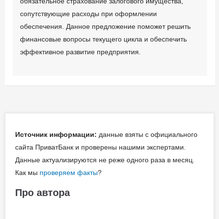
обязательное страхование залогового имущества,
за последние 3 месяца с
сопутствующие расходы при оформлении
разбивкой по месяцам и
обеспечения. Данное предложение поможет решить
суммой всего за месяц,
финансовые вопросы текущего цикла и обеспечить
заверенные
эффективное развитие предприятия.
обслуживающим банком;
Информация о
численности работников
предприятия;
Другие документы.
Источник информации:
данные взяты с официального
сайта ПриватБанк и проверены нашими экспертами.
Данные актуализируются не реже одного раза в месяц.
Как мы
проверяем факты
?
Про автора