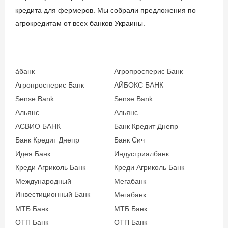
кредита для фермеров. Мы собрали предложения по
агрокредитам от всех банков Украины.
àбанк
Агропросперис Банк
Агропросперис Банк
АЙБОКС БАНК
Sense Bank
Sense Bank
Альянс
Альянс
АСВИО БАНК
Банк Кредит Днепр
Банк Кредит Днепр
Банк Сич
Идея Банк
Индустриалбанк
Креди Агриколь Банк
Креди Агриколь Банк
Международный
Мегабанк
Инвестиционный Банк
Мегабанк
МТБ Банк
МТБ Банк
ОТП Банк
ОТП Банк