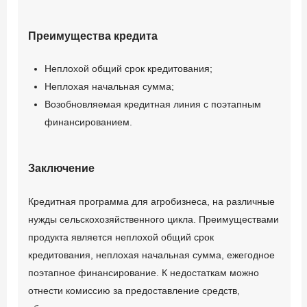
подтверждение
доходов
Преимущества кредита
Копии паспортов или
Неплохой общий срок кредитования;
документов, их
Неплохая начальная сумма;
заменяющих и ИНН
Возобновляемая кредитная линия с поэтапным
директора или
финансированием.
подписанта договоров;
Информация о
Заключение
хозяйственной
деятельности заемщика;
Кредитная программа для агробизнеса, на различные
Баланс на отчетную дату
нужды сельскохозяйственного цикла. Преимуществами
и две предыдущие
продукта является неплохой общий срок
годовые даты (форма 2);
кредитования, неплохая начальная сумма, ежегодное
Справка о чистых
поэтапное финансирование. К недостаткам можно
денежные поступления
отнести комиссию за предоставление средств,
на все счета предприятия