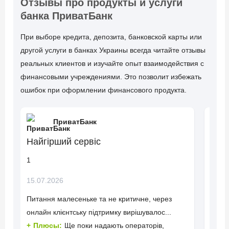
Отзывы про продукты и услуги
банка ПриватБанк
При выборе кредита, депозита, банковской карты или
другой услуги в банках Украины всегда читайте отзывы
реальных клиентов и изучайте опыт взаимодействия с
финансовыми учреждениями. Это позволит избежать
ошибок при оформлении финансового продукта.
ПриватБанк
Найгірший сервіс
Брех
1
1
15.07.2026
19.06
Питання малесеньке та не критичне, через
Війсь
онлайн клієнтську підтримку вирішувалос...
креди
Плюсы:
Ще поки надають операторів,
Пл