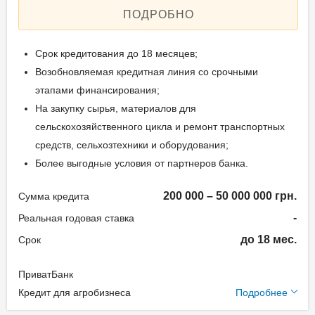
0.00%
ПОДРОБНО
Залог: Спецтехника
Залог: Автотранспорт
Срок кредитования до 18 месяцев;
Способ погашения:
Возобновляемая кредитная линия со срочными
Aннуитет
этапами финансирования;
Досрочное погашение:
На закупку сырья, материалов для
Досрочное без штрафов
сельскохозяйственного цикла и ремонт транспортных
Страхование предмета
средств, сельхозтехники и оборудования;
залога
Более выгодные условия от партнеров банка.
200 000 – 50 000 000 грн.
Сумма кредита
Способы погашения
-
Реальная годовая ставка
кредита
до 18 мес.
Срок
Погашение ежемесячно
равными частями или
ПриватБанк
Дополнительные
адаптированный график (с
Кредит для агробизнеса
Подробнее
условия
учетом сезонности бизнеса).