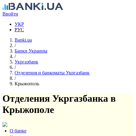
Перейти к основному содержанию
Ввойти
УКР
РУС
Banki.ua
/
Банки Украины
/
Укргазбанк
/
Отделения и банкоматы Укргазбанк
/
Крыжополь
Отделения Укргазбанка в
Крыжополе
О банке