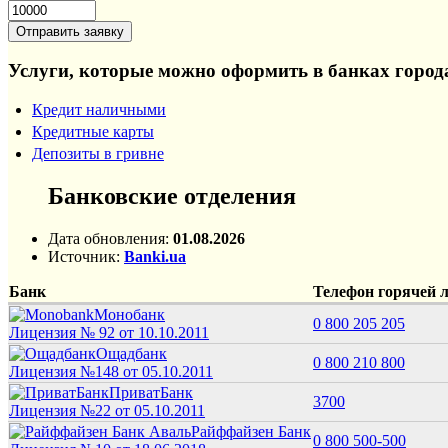
Услуги, которые можно оформить в банках город
Кредит наличными
Кредитные карты
Депозиты в гривне
Банковские отделения
Дата обновления:
01.08.2026
Источник:
Banki.ua
Банк
Телефон горячей 
Монобанк
0 800 205 205
Лицензия № 92 от 10.10.2011
Ощадбанк
0 800 210 800
Лицензия №148 от 05.10.2011
ПриватБанк
3700
Лицензия №22 от 05.10.2011
Райффайзен Банк
0 800 500-500