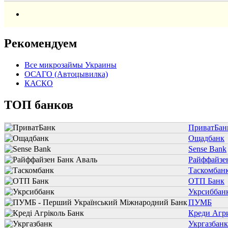
Рекомендуем
Все микрозаймы Украины
ОСАГО (Автоцывилка)
КАСКО
ТОП банков
ПриватБан
Ощадбанк
Sense Bank
Райффайзе
Таскомбан
ОТП Банк
Укрсиббан
ПУМБ
Креди Агр
Укргазбанк