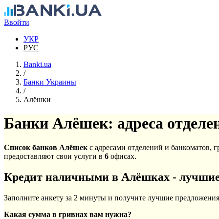
Перейти к основному содержанию
Ввойти
УКР
РУС
Banki.ua
/
Банки Украины
/
Алёшки
Банки Алёшек: адреса отделе
Список банков Алёшек
с адресами отделений и банкоматов, 
предоставляют свои услуги в
6
офисах.
Кредит наличными в Алёшках - лучши
Заполните анкету за 2 минуты и получите лучшие предложения
Какая сумма в гривнах вам нужна?