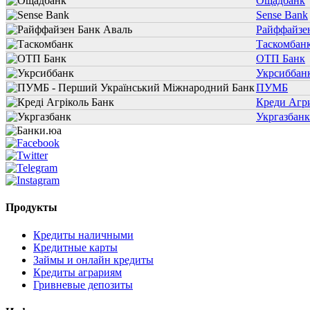
Ощадбанк
Sense Bank
Райффайзе
Таскомбан
ОТП Банк
Укрсиббан
ПУМБ
Креди Агр
Укргазбанк
Продукты
Кредиты наличными
Кредитные карты
Займы и онлайн кредиты
Кредиты аграриям
Гривневые депозиты