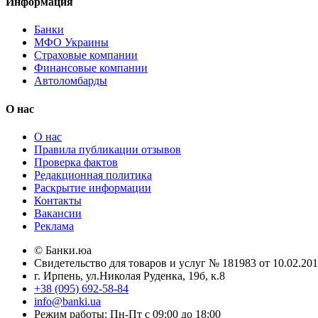
Информация
Банки
МФО Украины
Страховые компании
Финансовые компании
Автоломбарды
О нас
О нас
Правила публикации отзывов
Проверка фактов
Редакционная политика
Раскрытие информации
Контакты
Вакансии
Реклама
© Банки.юа
Свидетельство для товаров и услуг № 181983 от 10.02.2
г. Ирпень, ул.Николая Руденка, 19б, к.8
+38 (095) 692-58-84
info@banki.ua
Режим работы: Пн-Пт с 09:00 до 18:00