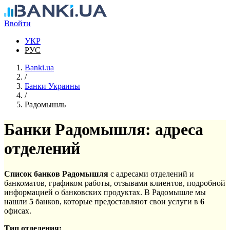
Перейти к основному содержанию
Ввойти
УКР
РУС
Banki.ua
/
Банки Украины
/
Радомышль
Банки Радомышля: адреса
отделений
Список банков Радомышля
с адресами отделений и
банкоматов, графиком работы, отзывами клиентов, подробной
информацией о банковских продуктах. В Радомышле мы
нашли
5
банков, которые предоставляют свои услуги в
6
офисах.
Тип отделения: