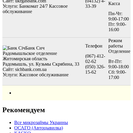
Сайт: ukrgasbank.com
(04132) 4-
Касса
Услуги:
Банкомат 24/7
Кассовое
33-39
обслуживание
Пн-Чт:
9:00-17:00
Пт: 9:00-
16:00
Режим
Телефон
работы
Банк Сич
Отделение
Радомышльское отделение
(067) 412-
Житомирская область
02-62
Вт-Пт:
Радомышль, ул. Кузьмы Скрябина, 33
(050) 326-
9:00-18:00
Сайт: sichbank.com.ua
15-62
Сб: 9:00-
Услуги:
Кассовое обслуживание
17:00
Рекомендуем
Все микрозаймы Украины
ОСАГО (Автоцывилка)