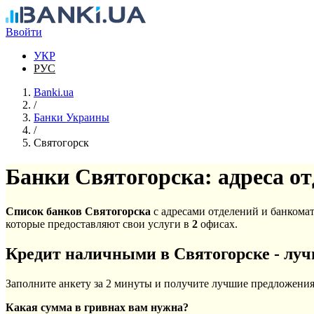
Перейти к основному содержанию
Ввойти
УКР
РУС
Banki.ua
/
Банки Украины
/
Святогорск
Банки Святогорска: адреса о
Список банков Святогорска
с адресами отделений и банкома
которые предоставляют свои услуги в
2
офисах.
Кредит наличными в Святогорске - лу
Заполните анкету за 2 минуты и получите лучшие предложения 
Какая сумма в гривнах вам нужна?