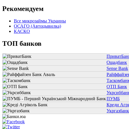
Рекомендуем
Все микрозаймы Украины
ОСАГО (Автоцывилка)
КАСКО
ТОП банков
ПриватБан
Ощадбанк
Sense Bank
Райффайзе
Таскомбан
ОТП Банк
Укрсиббан
ПУМБ
Креди Агр
Укргазбанк