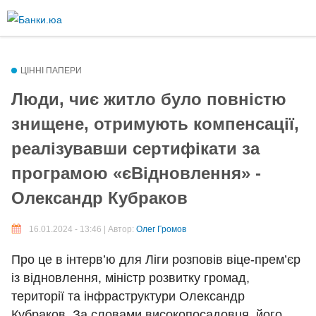
Перейти
до
Більше інформації про текстові формати
основного
вмісту
Текстовий формат
ЦІННІ ПАПЕРИ
Люди, чиє житло було повністю
знищене, отримують компенсації,
Comment HTML
реалізувавши сертифікати за
Дозволені теґи HTML: <p> <br> <ul> <li> <ol> <em> <strong> <b>
програмою «єВідновлення» -
<img>
Олександр Кубраков
Рядки і абзаци переносяться автоматично.
Plain text
16.01.2024 - 13:46 | Автор:
Олег Громов
You may quote other posts using [quote] tags.
Про це в інтерв’ю для Ліги розповів віце-прем’єр
Рядки і абзаци переносяться автоматично.
із відновлення, міністр розвитку громад,
території та інфраструктури Олександр
Кубраков. За словами високопосадовця, його