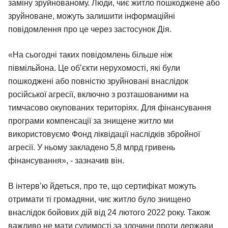
заміну зруйнованому. Люди, чиє житло пошкоджене або
зруйноване, можуть залишити інформаційні
повідомлення про це через застосунок Дія.
«На сьогодні таких повідомлень більше ніж
півмільйона. Це об’єкти нерухомості, які були
пошкоджені або повністю зруйновані внаслідок
російської агресії, включно з розташованими на
тимчасово окупованих територіях. Для фінансування
програми компенсації за знищене житло ми
використовуємо Фонд ліквідації наслідків збройної
агресії. У ньому закладено 5,8 млрд гривень
фінансування», - зазначив він.
В інтерв’ю йдеться, про те, що сертифікат можуть
отримати ті громадяни, чиє житло було знищено
внаслідок бойових дій від 24 лютого 2022 року. Також
важливо не мати судимості за злочини проти держави