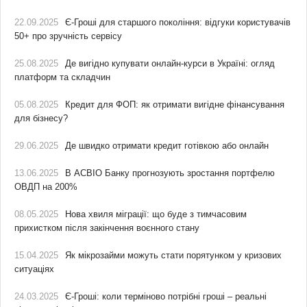
22.09.2025
Є-Гроші для старшого покоління: відгуки користувачів
50+ про зручність сервісу
25.08.2025
Де вигідно купувати онлайн-курси в Україні: огляд
платформ та складчин
05.08.2025
Кредит для ФОП: як отримати вигідне фінансування
для бізнесу?
29.06.2025
Де швидко отримати кредит готівкою або онлайн
13.06.2025
В АСВІО Банку прогнозують зростання портфелю
ОВДП на 200%
08.05.2025
Нова хвиля міграції: що буде з тимчасовим
прихистком після закінчення воєнного стану
15.04.2025
Як мікрозайми можуть стати порятунком у кризових
ситуаціях
24.03.2025
Є-Гроші: коли терміново потрібні гроші – реальні