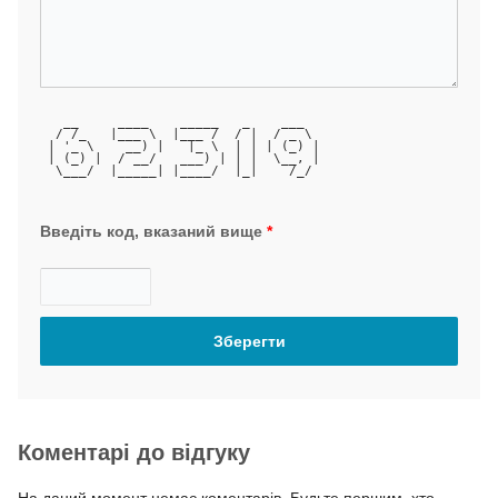
   __     ____    _____   _    ___  
  / /_   |___ \  |___ /  / |  / _ \ 
 | '_ \    __) |   |_ \  | | | (_) |
 | (_) |  / __/   ___) | | |  \__, |
  \___/  |_____| |____/  |_|    /_/ 
Введіть код, вказаний вище
*
Коментарі до відгуку
На даний момент немає коментарів. Будьте першим, хто