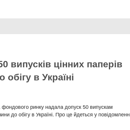
Перейти
до
основного
вмісту
0 випусків цінних паперів
<strong> <b> <img>
 обігу в Україні
та фондового ринку надала допуск 50 випускам
ни до обігу в Україні. Про це йдеться у повідомленн