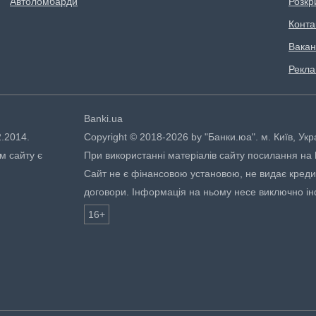
Автоломбарди
Розкр
Конта
Вакан
Рекл
Banki.ua
2.2014.
Copyright © 2018-2026 by "Банки.юа". м. Київ, Укр
м сайту є
При використанні матеріалів сайту посилання на ht
Сайт не є фінансовою установою, не видає кредити
договори. Інформація на ньому несе виключно і
16+