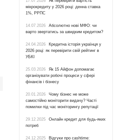
17.07.2026
Як перевірити вартість
мікрокредиту у 2026 році: денна ставка
1%, РРПС
14.07.2026
Абсолютно нові МФО: чи
варто звертатись за швидким кредитом?
24.04.2026
Кредитна історія українця у
2026 році: як перевірити свій рейтинг в
УБКІ
25.03.2026
Як 15 Айфон допомагає
організувати робочі процеси у сфері
фінансів і бізнесу
20.01.2026
Чому бізнес не може
самостійно моніторити видачу? Часті
помилки під час моніторингу репутації
29.12.2025
Онлайн кредит для будь-яких
потреб
24.12.2025
Відгуки про cashtime: