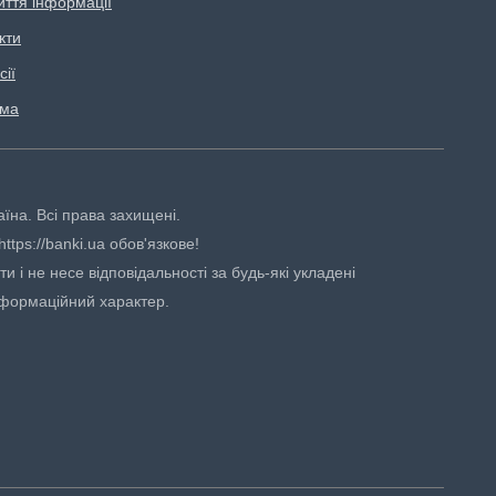
иття інформації
кти
сії
ама
аїна. Всі права захищені.
tps://banki.ua обов'язкове!
 і не несе відповідальності за будь-які укладені
нформаційний характер.