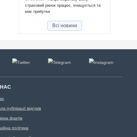
страховий ринок працює, очищується та
має прибутки
Всі новини
 НАС
ас
а публікації відгуків
ірка фактів
ційна політика