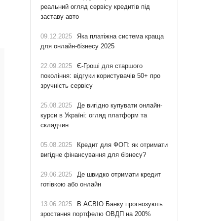
реальний огляд сервісу кредитів під
заставу авто
09.12.2025
Яка платіжна система краща
для онлайн-бізнесу 2025
22.09.2025
Є-Гроші для старшого
покоління: відгуки користувачів 50+ про
зручність сервісу
25.08.2025
Де вигідно купувати онлайн-
курси в Україні: огляд платформ та
складчин
05.08.2025
Кредит для ФОП: як отримати
вигідне фінансування для бізнесу?
29.06.2025
Де швидко отримати кредит
готівкою або онлайн
13.06.2025
В АСВІО Банку прогнозують
зростання портфелю ОВДП на 200%