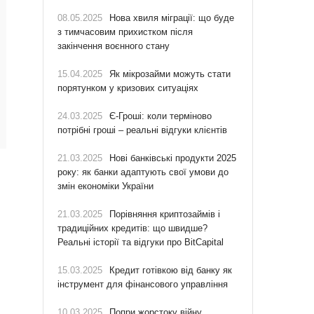
08.05.2025
Нова хвиля міграції: що буде
з тимчасовим прихистком після
закінчення воєнного стану
15.04.2025
Як мікрозайми можуть стати
порятунком у кризових ситуаціях
24.03.2025
Є-Гроші: коли терміново
потрібні гроші – реальні відгуки клієнтів
21.03.2025
Нові банківські продукти 2025
року: як банки адаптують свої умови до
змін економіки України
21.03.2025
Порівняння криптозаймів і
традиційних кредитів: що швидше?
Реальні історії та відгуки про BitCapital
15.03.2025
Кредит готівкою від банку як
інструмент для фінансового управління
10.03.2025
Попри жорстоку війну