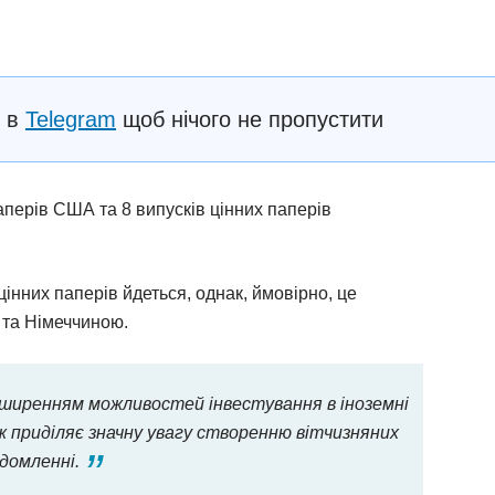
с в
Telegram
щоб нічого не пропустити
аперів США та 8 випусків цінних паперів
 цінних паперів йдеться, однак, ймовірно, це
 та Німеччиною.
ширенням можливостей інвестування в іноземні
ж приділяє значну увагу створенню вітчизняних
ідомленні.