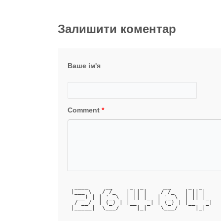
Залишити коментар
Ваше ім'я
Comment
*
  ____     __     _  _      __     _  _   
 |___ \   / /_   | || |    / /_   | || |  
   __) | | '_ \  | || |_  | '_ \  | || |_ 
  / __/  | (_) | |__   _| | (_) | |__   _|
 |_____|  \___/     |_|    \___/     |_|  