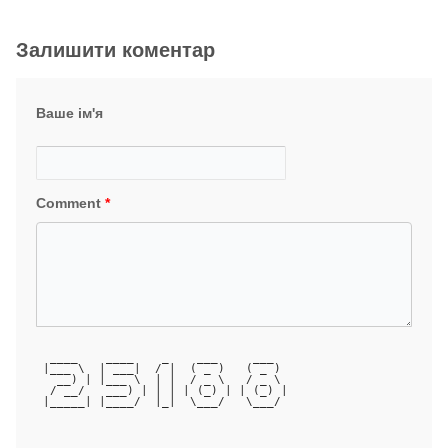
Залишити коментар
Ваше ім'я
Comment
*
  ____    ____    _    ___     ___  
 |___ \  | ___|  / |  ( _ )   ( _ ) 
   __) | |___ \  | |  / _ \   / _ \ 
  / __/   ___) | | | | (_) | | (_) |
 |_____| |____/  |_|  \___/   \___/ 