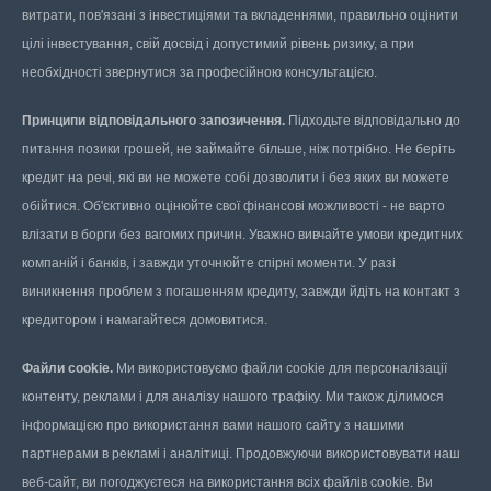
витрати, пов'язані з інвестиціями та вкладеннями, правильно оцінити
цілі інвестування, свій досвід і допустимий рівень ризику, а при
необхідності звернутися за професійною консультацією.
Принципи відповідального запозичення.
Підходьте відповідально до
питання позики грошей, не займайте більше, ніж потрібно. Не беріть
кредит на речі, які ви не можете собі дозволити і без яких ви можете
обійтися. Об'єктивно оцінюйте свої фінансові можливості - не варто
влізати в борги без вагомих причин. Уважно вивчайте умови кредитних
компаній і банків, і завжди уточнюйте спірні моменти. У разі
виникнення проблем з погашенням кредиту, завжди йдіть на контакт з
кредитором і намагайтеся домовитися.
Файли cookie.
Ми використовуємо файли cookie для персоналізації
контенту, реклами і для аналізу нашого трафіку. Ми також ділимося
інформацією про використання вами нашого сайту з нашими
партнерами в рекламі і аналітиці. Продовжуючи використовувати наш
веб-сайт, ви погоджуєтеся на використання всіх файлів cookie. Ви