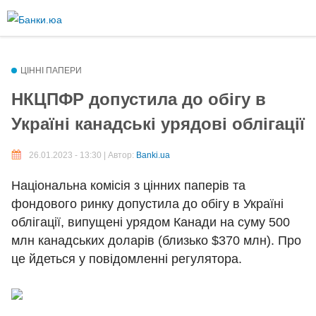
Перейти
до
Більше інформації про текстові формати
основного
вмісту
Текстовий формат
ЦІННІ ПАПЕРИ
НКЦПФР допустила до обігу в
Україні канадські урядові облігації
Comment HTML
26.01.2023 - 13:30 | Автор:
Banki.ua
Дозволені теґи HTML: <p> <br> <ul> <li> <ol> <em> <strong> <b>
<img>
Національна комісія з цінних паперів та
Рядки і абзаци переносяться автоматично.
фондового ринку допустила до обігу в Україні
Plain text
облігації, випущені урядом Канади на суму 500
млн канадських доларів (близько $370 млн). Про
You may quote other posts using [quote] tags.
це йдеться у повідомленні регулятора.
Рядки і абзаци переносяться автоматично.