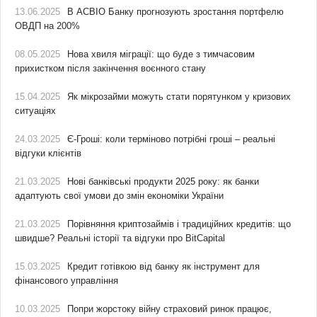
13.06.2025
В АСВІО Банку прогнозують зростання портфелю
ОВДП на 200%
08.05.2025
Нова хвиля міграції: що буде з тимчасовим
прихистком після закінчення воєнного стану
15.04.2025
Як мікрозайми можуть стати порятунком у кризових
ситуаціях
24.03.2025
Є-Гроші: коли терміново потрібні гроші – реальні
відгуки клієнтів
21.03.2025
Нові банківські продукти 2025 року: як банки
адаптують свої умови до змін економіки України
21.03.2025
Порівняння криптозаймів і традиційних кредитів: що
швидше? Реальні історії та відгуки про BitCapital
15.03.2025
Кредит готівкою від банку як інструмент для
фінансового управління
10.03.2025
Попри жорстоку війну страховий ринок працює,