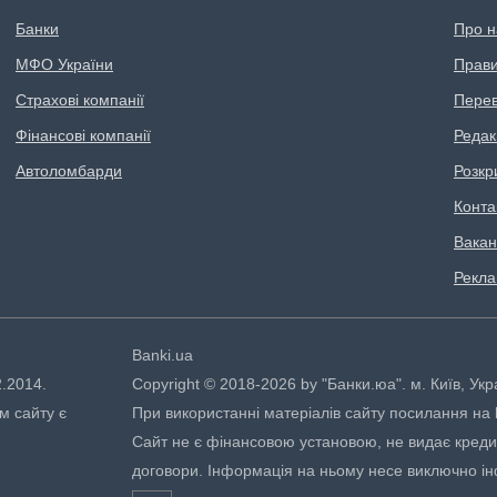
Банки
Про н
МФО України
Правил
Страхові компанії
Перев
Фінансові компанії
Редак
Автоломбарди
Розкр
Конта
Вакан
Рекл
Banki.ua
2.2014.
Copyright © 2018-2026 by "Банки.юа". м. Київ, Укр
м сайту є
При використанні матеріалів сайту посилання на ht
Сайт не є фінансовою установою, не видає кредити
договори. Інформація на ньому несе виключно і