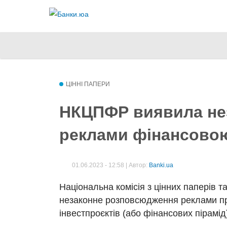
Більше інформації про текстові формати
Текстовий формат
ЦІННІ ПАПЕРИ
Comment HTML
НКЦПФР виявила не
Дозволені теґи HTML: <p> <br> <ul> <li> <ol> <em> 
реклами фінансово
Рядки і абзаци переносяться автоматично.
Plain text
01.06.2023 - 12:58 | Автор:
Banki.ua
You may quote other posts using [quote] tags.
Національна комісія з цінних паперів 
Рядки і абзаци переносяться автоматично.
незаконне розповсюдження реклами проє
інвестпроєктів (або фінансових пірамід