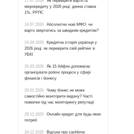
17.07.2026
Як перевірити вартість
мікрокредиту у 2026 році: денна ставка
1%, РРПС
14.07.2026
Абсолютно нові МФО: чи
варто звертатись за швидким кредитом?
24.04.2026
Кредитна історія українця у
2026 році: як перевірити свій рейтинг в
УБКІ
25.03.2026
Як 15 Айфон допомагає
організувати робочі процеси у сфері
фінансів і бізнесу
20.01.2026
Чому бізнес не може
самостійно моніторити видачу? Часті
помилки під час моніторингу репутації
29.12.2025
Онлайн кредит для будь-яких
потреб
24.12.2025
Відгуки про cashtime: