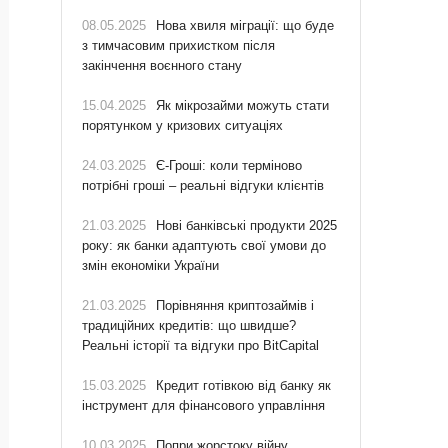
08.05.2025
Нова хвиля міграції: що буде
з тимчасовим прихистком після
закінчення воєнного стану
15.04.2025
Як мікрозайми можуть стати
порятунком у кризових ситуаціях
24.03.2025
Є-Гроші: коли терміново
потрібні гроші – реальні відгуки клієнтів
21.03.2025
Нові банківські продукти 2025
року: як банки адаптують свої умови до
змін економіки України
21.03.2025
Порівняння криптозаймів і
традиційних кредитів: що швидше?
Реальні історії та відгуки про BitCapital
15.03.2025
Кредит готівкою від банку як
інструмент для фінансового управління
10.03.2025
Попри жорстоку війну