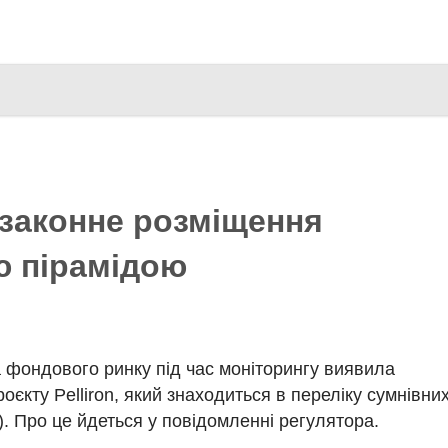
Перейти
до
основного
вмісту
законне розміщення
<strong> <b> <img>
ю пірамідою
та фондового ринку під час моніторингу виявила
кту Pelliron, який знаходиться в переліку сумнівни
). Про це йдеться у повідомленні регулятора.