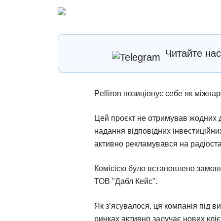
Читайте на
Pelliron позиціонує себе як міжна
Цей проєкт не отримував жодних до
надання відповідних інвестиційних
активно рекламувався на радіостан
Комісією було встановлено замов
ТОВ "Дабл Кейс".
Як з’ясувалося, ця компанія під в
ринках активно залучає нових клієн