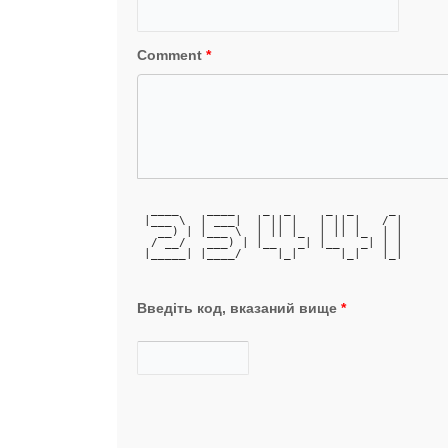
Comment
*
  ____    ____    _  _     _  _     _ 
 |___ \  | ___|  | || |   | || |   / |
   __) | |___ \  | || |_  | || |_  | |
  / __/   ___) | |__   _| |__   _| | |
 |_____| |____/     |_|      |_|   |_|
Введіть код, вказаний вище
*