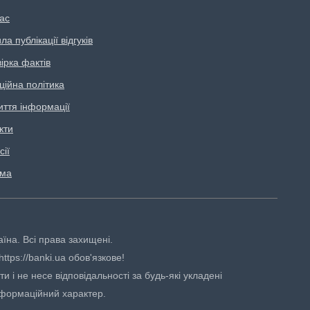
ас
а публікації відгуків
ірка фактів
ційна політика
иття інформації
кти
сії
ама
аїна. Всі права захищені.
tps://banki.ua обов'язкове!
 і не несе відповідальності за будь-які укладені
нформаційний характер.