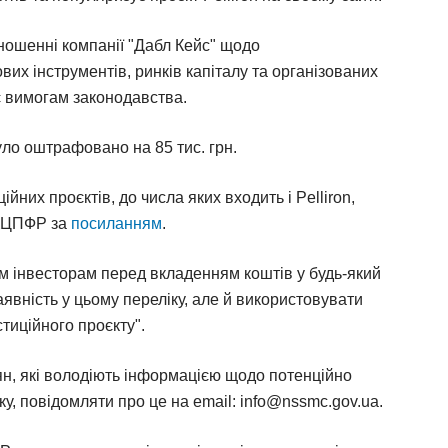
ошенні компанії "Дабл Кейс" щодо
х інструментів, ринків капіталу та організованих
ає вимогам законодавства.
уло оштрафовано на 85 тис. грн.
йних проєктів, до числа яких входить і Pelliron,
НКЦПФР за
посиланням
.
м інвесторам перед вкладенням коштів у будь-який
явність у цьому переліку, але й використовувати
стиційного проєкту".
н, які володіють інформацією щодо потенційно
у, повідомляти про це на еmail: info@nssmc.gov.ua.