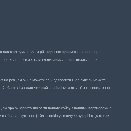
ни або всієї суми інвестицій. Перш ніж приймати рішення про
нвестування, свій досвід і допустимий рівень ризику, а при
 на речі, які ви не можете собі дозволити і без яких ви можете
ій і банків, і завжди уточнюйте спірні моменти. У разі виникнення
мацією про використання вами нашого сайту з нашими партнерами в
 свої налаштування файлів cookie у своєму браузері і відключити