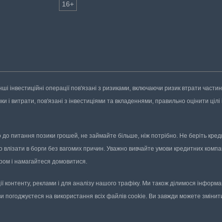
16+
нші інвестиційні операції пов'язані з ризиками, включаючи ризик втрати части
 і витрати, пов'язані з інвестиціями та вкладеннями, правильно оцінити цілі і
до питання позики грошей, не займайте більше, ніж потрібно. Не беріть кредит
о влізати в борги без вагомих причин. Уважно вивчайте умови кредитних компан
ором і намагайтеся домовитися.
ї контенту, реклами і для аналізу нашого трафіку. Ми також ділимося інфор
ви погоджуєтеся на використання всіх файлів cookie. Ви завжди можете змінити