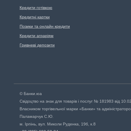
Кредити готівкою
Кредитні картки
Позики та онлайн кредити
Кредити аграріям
Гривневі депозити
© Банки.юа
Свідоцтво на знак для товарів і послуг № 181983 від 10.0
Власником торгівельної марки «Банки» та адміністраторо
Паламарчук С.Ю.
м. Ірпінь, вул. Миколи Руденка, 19б, к.8