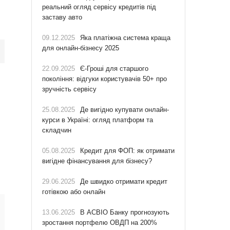
реальний огляд сервісу кредитів під
заставу авто
09.12.2025
Яка платіжна система краща
для онлайн-бізнесу 2025
22.09.2025
Є-Гроші для старшого
покоління: відгуки користувачів 50+ про
зручність сервісу
25.08.2025
Де вигідно купувати онлайн-
курси в Україні: огляд платформ та
складчин
05.08.2025
Кредит для ФОП: як отримати
вигідне фінансування для бізнесу?
29.06.2025
Де швидко отримати кредит
готівкою або онлайн
13.06.2025
В АСВІО Банку прогнозують
зростання портфелю ОВДП на 200%