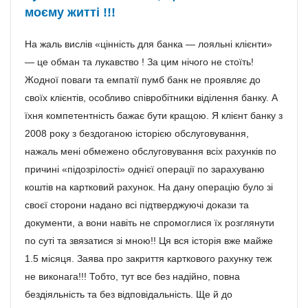
моєму житті !!!
На жаль вислів «цінність для банка — лояльні клієнти»
— це обман та лукавство ! За цим нічого не стоїть!
Жодної поваги та емпатії пумб банк не проявляє до
своїх клієнтів, особливо співробітники віділення банку. А
їхня компетентність бажає бути кращою. Я клієнт банку з
2008 року з бездоганою історією обслуговування,
нажаль мені обмежено обслуговування всіх рахунків по
причині «підозрілості» однієї операції по зарахуваню
коштів на картковий рахунок. На дану операцію було зі
своєї сторони надано всі підтверджуючі докази та
документи, а вони навіть не спромоглися їх розглянути
по суті та звязатися зі мною!! Ця вся історія вже майже
1.5 місяця. Заява про закриття карткового рахунку теж
не виконага!!! Тобто, тут все без надійно, повна
бездіяльність та без відповідальність. Ще й до