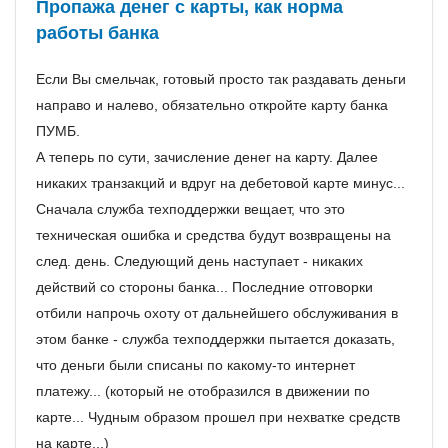
Пропажа денег с карты, как норма
работы банка
Если Вы смельчак, готовый просто так раздавать деньги
направо и налево, обязательно откройте карту банка
ПУМБ.
А теперь по сути, зачисление денег на карту. Далее
никаких транзакций и вдруг на дебетовой карте минус...
Сначала служба техподдержки вещает, что это
техническая ошибка и средства будут возвращены на
след. день. Следующий день наступает - никаких
действий со стороны банка... Последние отговорки
отбили напрочь охоту от дальнейшего обслуживания в
этом банке - служба техподдержки пытается доказать,
что деньги были списаны по какому-то интернет
платежу... (который не отобразился в движении по
карте... Чудным образом прошел при нехватке средств
на карте...)