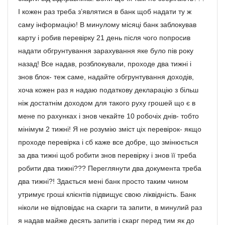
І кожен раз треба з’являтися в банк щоб надати ту ж
саму інформацію! В минулому місяці банк заблокував
карту і робив перевірку 21 день після чого попросив
надати обгрунтування зарахування яке було пів року
назад! Все надав, розблокували, проходе два тижні і
знов блок- теж саме, надайте обгрунтування доходів,
хоча кожен раз я надаю податкову декларацію з більш
ніж достатнім доходом для такого руху грошей що є в
мене по рахунках і знов чекайте 10 робочіх днів- тобто
мінімум 2 тижні! Я не розумію зміст ціх перевірок- якщо
проходе перевірка і сб каже все добре, що змінюється
за два тижні щоб робити знов перевірку і знов її треба
робити два тижні??? Переглянути два документа треба
два тижні?! Здається мені банк просто таким чином
утримує гроші клієнтів підвищує свою ліквідність. Банк
ніколи не відповідає на скарги та запити, в минулий раз
я надав майже десять запитів і скарг перед тим як до