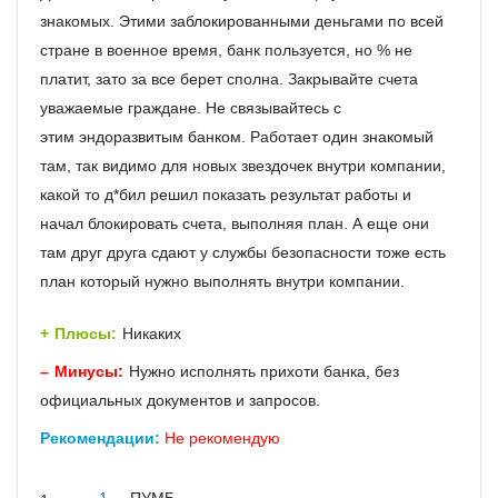
знакомых. Этими заблокированными деньгами по всей
стране в военное время, банк пользуется, но % не
платит, зато за все берет сполна. Закрывайте счета
уважаемые граждане. Не связывайтесь с
этим эндоразвитым банком. Работает один знакомый
там, так видимо для новых звездочек внутри компании,
какой то д*бил решил показать результат работы и
начал блокировать счета, выполняя план. А еще они
там друг друга сдают у службы безопасности тоже есть
план который нужно выполнять внутри компании.
Плюсы:
Никаких
Минусы:
Нужно исполнять прихоти банка, без
официальных документов и запросов.
Рекомендации:
Не рекомендую