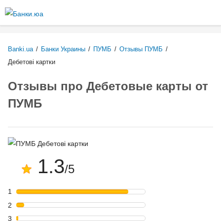
Перейти к
основному
содержанию
Banki.ua
/
Банки Украины
/
ПУМБ
/
Отзывы ПУМБ
/
Дебетові картки
Отзывы про Дебетовые карты от
ПУМБ
1.3
/5
1
2
3