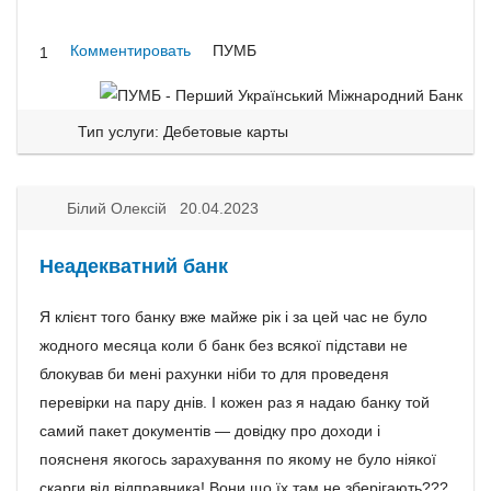
Комментировать
ПУМБ
1
Тип услуги: Дебетовые карты
Білий Олексій 20.04.2023
Неадекватний банк
Я клієнт того банку вже майже рік і за цей час не було
жодного месяца коли б банк без всякої підстави не
блокував би мені рахунки ніби то для проведеня
перевірки на пару днів. І кожен раз я надаю банку той
самий пакет документів — довідку про доходи і
поясненя якогось зарахування по якому не було ніякої
скарги від відправника! Вони що їх там не зберігають???