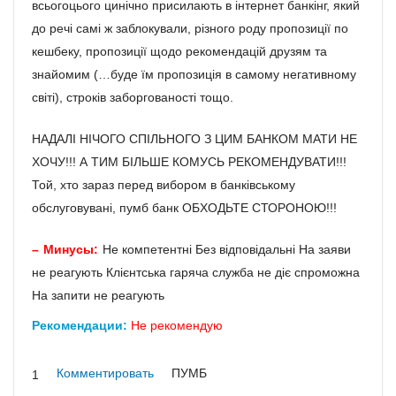
всьогоцього цинічно присилають в інтернет банкінг, який
до речі самі ж заблокували, різного роду пропозиції по
кешбеку, пропозиції щодо рекомендацій друзям та
знайомим (…буде їм пропозиція в самому негативному
світі), строків заборгованості тощо.
НАДАЛІ НІЧОГО СПІЛЬНОГО З ЦИМ БАНКОМ МАТИ НЕ
ХОЧУ!!! А ТИМ БІЛЬШЕ КОМУСЬ РЕКОМЕНДУВАТИ!!!
Той, хто зараз перед вибором в банківському
обслуговувані, пумб банк ОБХОДЬТЕ СТОРОНОЮ!!!
Минусы:
Не компетентні Без відповідальні На заяви
не реагують Клієнтська гаряча служба не діє спроможна
На запити не реагують
Рекомендации:
Не рекомендую
Комментировать
ПУМБ
1