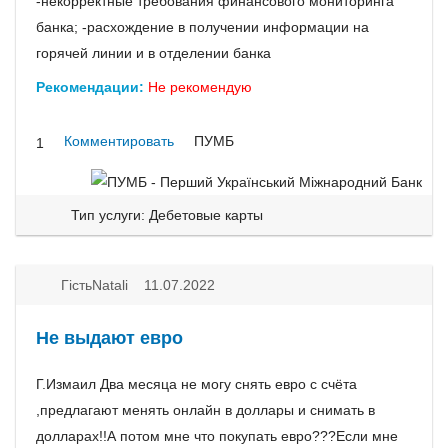
-некорректные требования финансового мониторинга
банка; -расхождение в получении информации на
горячей линии и в отделении банка
Рекомендации:
Не рекомендую
Комментировать
ПУМБ
1
Тип услуги: Дебетовые карты
ГістьNatali 11.07.2022
Не выдают евро
Г.Измаил Два месяца не могу снять евро с счёта
,предлагают менять онлайн в доллары и снимать в
долларах!!А потом мне что покупать евро???Если мне