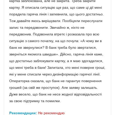
картка заблокована, але не закрита. Треба закрити
картку. Я описала ситуацію ще раз, що саме ці дії мені
порадила гаряча лінія і запевнила, що цього достатньо.
Тож давайте якось вирішувати. Пообіцяли переслухати
запис та передзвонити. Звичайно ж, ніхто не
передзвонив. Подзвонила втретє і розказала про всю
ситуацію з самого початку, на що почула: «А чому ви в
банк не звернулися? В банк треба було звертатися,
зверніться якомога швидше». Дійсно, гаряча лінія каже,
що достатньо заблокувати картку, а я маю здогадатися,
що мені треба в банк! Запитала, хто мені поверне гроші,
які у мене списали через дизінформацію гарячої лінії.
Операторка сказала, що банк не гарантує повернення
грошей (за свій же проступок). Але заявку залишать.
Дуже весело, що банк не несе жодної відповідальності
за свою підтримку та помилки.
Рекомендации:
Не рекомендую