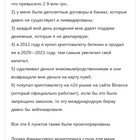
что превысило 2.9 млн грн;
2) у меня были депозитные договоры в банках, которые
давно не существуют и ликвидированы;
3) каждый мой день рождения мне дарят подарки
денежные, которые я не декларирую;
4) в 2012 году я купил криптовалюту биткоин и продал
ее в 2020—2021 году, тем самым увеличил свой
капитал;
5) одалживал деньги знакомым/родственникам и они
возвращали мне деньги на карту пумб;
6) покупал криптовалюту на п2п рынке на сайте Binance
(который официально работает), если бы это было
запрещено законом, то эту международную биржу
давно бы заблокировали.
Все эти 6 пунктов также были проигнорированы.
Логика финансового мониторинга стала для меня