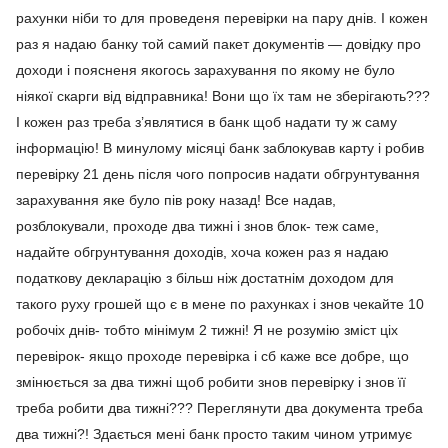
рахунки ніби то для проведеня перевірки на пару днів. І кожен
раз я надаю банку той самий пакет документів — довідку про
доходи і поясненя якогось зарахування по якому не було
ніякої скарги від відправника! Вони що їх там не зберігають???
І кожен раз треба з’являтися в банк щоб надати ту ж саму
інформацію! В минулому місяці банк заблокував карту і робив
перевірку 21 день після чого попросив надати обгрунтування
зарахування яке було пів року назад! Все надав,
розблокували, проходе два тижні і знов блок- теж саме,
надайте обгрунтування доходів, хоча кожен раз я надаю
податкову декларацію з більш ніж достатнім доходом для
такого руху грошей що є в мене по рахунках і знов чекайте 10
робочіх днів- тобто мінімум 2 тижні! Я не розумію зміст ціх
перевірок- якщо проходе перевірка і сб каже все добре, що
змінюється за два тижні щоб робити знов перевірку і знов її
треба робити два тижні??? Переглянути два документа треба
два тижні?! Здається мені банк просто таким чином утримує