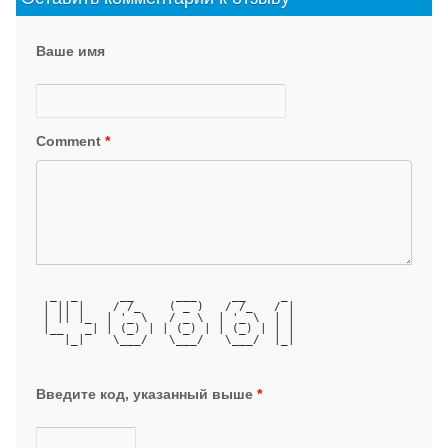
Ваше имя
Comment
*
  _  _      __      ___     __     _ 
 | || |    / /_    ( _ )   / /_   / |
 | || |_  | '_ \   / _ \  | '_ \  | |
 |__   _| | (_) | | (_) | | (_) | | |
    |_|    \___/   \___/   \___/  |_|
Введите код, указанный выше
*