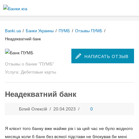
Перейти к
основному
Более подробная информация о текстовых форматах
содержанию
Текстовый формат
Banki.ua
/
Банки Украины
/
ПУМБ
/
Отзывы ПУМБ
/
Неадекватний банк
Comment HTML
НАПИСАТЬ ОТЗЫВ
Отзывы о банке "ПУМБ"
Допустимые HTML-теги: <p> <br> <ul> <li> <ol> <em> <strong> <b>
Услуга: Дебетовые карты
<img>
Строки и абзацы переносятся автоматически.
Неадекватний банк
Plain text
Білий Олексій /
20.04.2023
/
0
You may quote other posts using [quote] tags.
Строки и абзацы переносятся автоматически.
Я клієнт того банку вже майже рік і за цей час не було жодного
месяца коли б банк без всякої підстави не блокував би мені