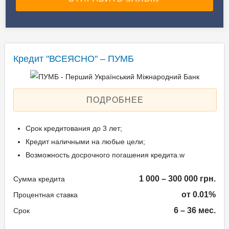
Документы и
Способы погашения
подтверждение
кредита
доходов
Кредит "ВСЕЯСНО" – ПУМБ
Через банкоматы с
Паспорт гражданина
функцией приема
Украины;
наличных (cash-in) – без
Регистрационный номер
комиссии;
ПОДРОБНЕЕ
учетной карты
Через кассы банка – без
налогоплательщика;
комиссии;
Срок кредитования до 3 лет;
Наличие отметки о
Через систему
Кредит наличными на любые цели;
регистрации в паспорте;
дистанционного
Возможность досрочного погашения кредита.w
Официальное или
обслуживания
неофициальное
(мобильное приложение
1 000 – 300 000 грн.
Сумма кредита
трудоустройство,
Sense SuperApp, сервис
от 0.01%
Процентная ставка
пенсионное
"Sense-Погашение" на
6 – 36 мес.
Срок
удостоверение.
официальном сайте