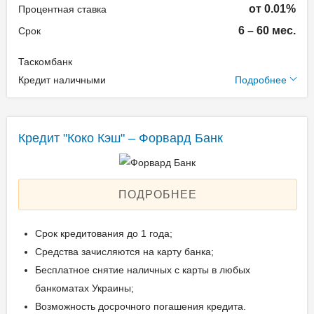
от 0.01%
Процентная ставка
Easypay, City24 – без
6 – 60 мес.
Срок
комиссии;
Способы погашения
Через отделения других
кредита
Таскомбанк
банков по реквизитам.
Дополнительные
Кредит наличными
Подробнее
условия
Через кассу в отделениях
банка – без комиссии;
Документы и
Одноразовая комиссия:
Через мобильное
подтверждение
Кредит "Коко Кэш" – Форвард Банк
0% - 6,9%
приложение "TAS2U" –
доходов
Залог: Без залога
без комиссии;
Способ погашения:
Паспорт гражданина
Через терминал
ПОДРОБНЕЕ
Aннуитет
Украины;
самообслуживания банка
Досрочное погашение:
Регистрационный номер
– без комиссии;
Срок кредитования до 1 года;
Досрочное без штрафов
учетной карты
Любым безналичным
Средства зачисляются на карту банка;
Без страхования
налогоплательщика;
путём.
Бесплатное снятие наличных с карты в любых
Реальная процентная
Другие документы по
банкоматах Украины;
ставка: 47,94-241,79%
требованию банка.
Возможность досрочного погашения кредита.
Документы и