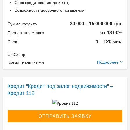
ставка: до 542068,32%
Срок кредитования до 5 лет;
Возможность досрочного погашения.
Способы погашения
30 000 – 15 000 000 грн.
Сумма кредита
кредита
от 18.00%
Процентная ставка
1 – 120 мес.
Срок
В личном кабинете;
С помощью интернет-
UniGroup
банкинга Вашего банка;
Дополнительные
Кредит наличными
Подробнее
Через платежные
условия
терминалы;
В кассе любого банка
Одноразовая комиссия:
Кредит "Кредит под залог недвижимости" –
Украины.
Услуги нотариуса:
Кредит 112
договор ипотеки - 0,1% от
стоимости залога,
Документы и
договор займа - 1% от
подтверждение
ОТПРАВИТЬ ЗАЯВКУ
суммы займа
доходов
Ежемесячная комиссия: