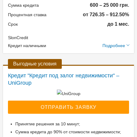
600 – 25 000 грн.
Сумма кредита
от 726.35 – 912.50%
Процентная ставка
до 1 мес.
Срок
SlonCredit
Дополнительные
Кредит наличными
Подробнее
условия
Выгодные условия
Залог: Без залога
Способ погашения:
Кредит "Кредит под залог недвижимости" –
UniGroup
Aннуитет
Способ погашения:
Классический
Досрочное погашение:
ОТПРАВИТЬ ЗАЯВКУ
Досрочное без штрафов
Без страхования
Принятие решения за 10 минут;
Реальная процентная
Сумма кредита до 90% от стоимости недвижимости;