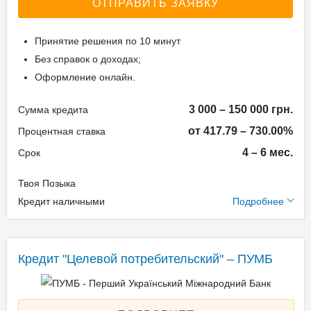
ОТПРАВИТЬ ЗАЯВКУ
договор займа - 1% от
Документы на
суммы займа
недвижимость.
Принятие решения по 10 минут
Ежемесячная комиссия:
Без справок о доходах;
0.00%
Оформление онлайн.
Возраст заёмщика
Залог: Недвижимость
Способ погашения:
3 000 – 150 000 грн.
Сумма кредита
от 18 до 75
Aннуитет
от 417.79 – 730.00%
Процентная ставка
Способ погашения:
4 – 6 мес.
Срок
Классический
Досрочное погашение:
Твоя Позыка
Досрочное без штрафов
Дополнительные
Кредит наличными
Подробнее
Без страхования
условия
Одноразовая комиссия:
Документы и
Кредит "Целевой потребительский" – ПУМБ
15%
подтверждение
Ежемесячная комиссия:
доходов
0.00%