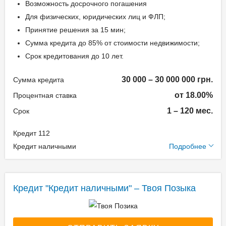
Возможность досрочного погашения
0.00%
Паспорт;
Для физических, юридических лиц и ФЛП;
Залог: Недвижимость
Идентификационный
Принятие решения за 15 мин;
Способ погашения:
номер;
Сумма кредита до 85% от стоимости недвижимости;
Aннуитет
Срок кредитования до 10 лет.
Способ погашения:
Возраст заёмщика
Классический
30 000 – 30 000 000 грн.
Сумма кредита
Досрочное погашение:
от 18.00%
от 18 до 65
Процентная ставка
Досрочное без штрафов
1 – 120 мес.
Срок
Без страхования
Кредит 112
Дополнительные
Кредит наличными
Подробнее
Документы и
условия
подтверждение
доходов
Одноразовая комиссия:
Кредит "Кредит наличными" – Твоя Позыка
Услуги нотариуса:
Паспорт;
договор ипотеки - 0,1% от
Идентификационный
стоимости залога,
номер;