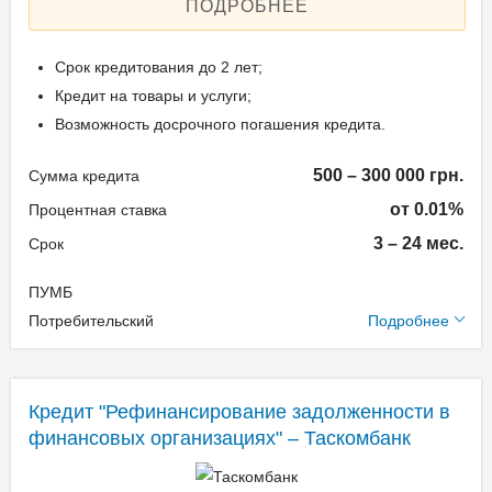
ПОДРОБНЕЕ
Залог: Без залога
Паспорт;
Способ погашения:
Идентификационный
Срок кредитования до 2 лет;
Aннуитет
номер;
Кредит на товары и услуги;
Способ погашения:
Документы на
Возможность досрочного погашения кредита.
Классический
недвижимость.
Досрочное погашение:
500 – 300 000 грн.
Сумма кредита
Досрочное без штрафов
от 0.01%
Процентная ставка
Возраст заёмщика
Без страхования
3 – 24 мес.
Срок
Реальная процентная
от 18 до 75
ставка: 9006,65-
ПУМБ
166927,84%
Дополнительные
Потребительский
Подробнее
условия
Способы погашения
Одноразовая комиссия:
кредита
Кредит "Рефинансирование задолженности в
до 17,65% + 499 грн.
финансовых организациях" – Таскомбанк
Ежемесячная комиссия:
В личном кабинете;
3.50%
С помощью интернет-