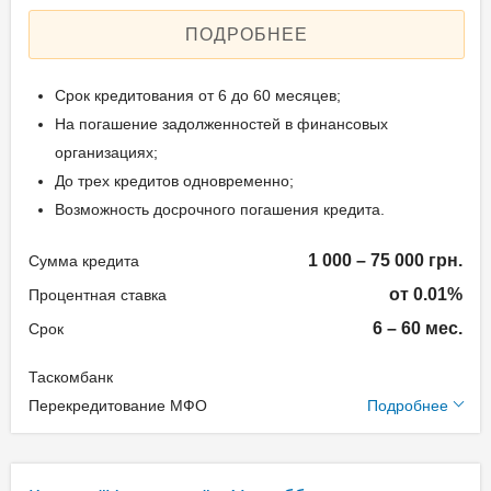
Залог: Без залога
банкинга Вашего банка;
ПОДРОБНЕЕ
Способ погашения:
В кассе любого банка
Aннуитет
Украины.
Срок кредитования от 6 до 60 месяцев;
Досрочное погашение:
На погашение задолженностей в финансовых
Досрочное без штрафов
организациях;
Документы и
Без страхования
До трех кредитов одновременно;
подтверждение
Реальная процентная
Возможность досрочного погашения кредита.
доходов
ставка: 0,17-405,57%
1 000 – 75 000 грн.
Сумма кредита
Паспорт;
Идентификационный
Способы погашения
от 0.01%
Процентная ставка
номер.
кредита
6 – 60 мес.
Срок
В банкоматах банка с
Таскомбанк
Возраст заёмщика
Дополнительные
функцией приема
Перекредитование МФО
Подробнее
условия
наличных – без комиссии;
от 18 до 75
В платежных терминалах
Одноразовая комиссия:
ПУМБ – без комиссии;