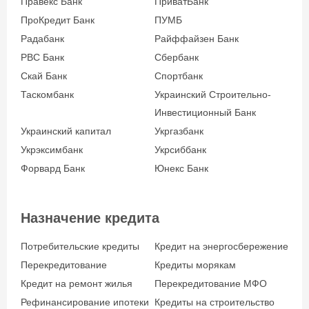
Правекс Банк
ПриватБанк
Возраст заёмщика
ПроКредит Банк
ПУМБ
Радабанк
Райффайзен Банк
от 21 до 65
РВС Банк
Сбербанк
Скай Банк
Спортбанк
Таскомбанк
Украинский Строительно-
Инвестиционный Банк
Украинский капитал
Укргазбанк
Укрэксимбанк
Укрсиббанк
Форвард Банк
Юнекс Банк
Назначение кредита
Потребительские кредиты
Кредит на энергосбережение
Перекредитование
Кредиты морякам
Кредит на ремонт жилья
Перекредитование МФО
Рефинансирование ипотеки
Кредиты на строительство