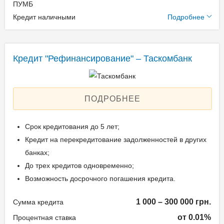
Официальная
банка) – без комиссии;
ПУМБ
регистрация для
Дополнительные
Терминалы
Кредит наличными
Подробнее
физических лиц
условия
самообслуживания
предпринимателей.
партнеров EasyPay,
Одноразовая комиссия: 0
City24 – 1,5%.
Кредит "Рефинансирование" – Таскомбанк
Ежемесячная комиссия:
Возраст заёмщика
2.99%
Документы и
Залог: Без залога
от 21 до 65
ПОДРОБНЕЕ
подтверждение
Способ погашения:
доходов
Aннуитет
Срок кредитования до 5 лет;
Досрочное погашение:
Паспорт гражданина
Кредит на перекредитование задолженностей в других
Досрочное без штрафов
Украины или ID паспорт;
банках;
Без страхования
Регистрационный номер
До трех кредитов одновременно;
Реальная процентная
учетной карты
Возможность досрочного погашения кредита.
ставка: 47,45 - 83,27%
налогоплательщика.
1 000 – 300 000 грн.
Сумма кредита
Способы погашения
от 0.01%
Процентная ставка
Возраст заёмщика