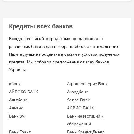
подтверждение
Через отделения АО
доходов
«ЮНЕКС БАНК» – без
Кредиты всех банков
комиссии;
Паспорт гражданина
Через терминалы
Украины;
Всегда сравнивайте кредитные предложения от
самообслуживания
Регистрационный номер
различных банков для выбора наиболее оптимального.
Приватбанк, City24,
учетной карты
Ищите лучшие процентные ставки и условия получения
Easypay – без комиссии;
налогоплательщика;
кредита. Мы собрали предложения от всех банков
Онлайн на сайте банка –
Документ о
Украины.
без комиссии;
подтверждении дохода
С помощью услуги
(для кредита в сумме от
àбанк
Агропросперис Банк
«регулярный платеж»;
200 000 грн.);
АЙБОКС БАНК
Акордбанк
Через отделения любых
Дополнительные
Альтбанк
Sense Bank
банков на территории
документы по
Альянс
АСВИО БАНК
Украины.
требованию банка.
Банк 3/4
Банк инвестиций и
сбережений
Банк Грант
Банк Кредит Днепр
Документы и
Возраст заёмщика