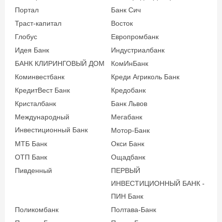
подтверждение
Портал
Банк Сич
от 20 до 70
доходов
Траст-капитал
Восток
Глобус
Европромбанк
Паспорт гражданина
Идея Банк
Индустриалбанк
Украины;
БАНК КЛИРИНГОВЫЙ ДОМ
КомИнБанк
Регистрационный номер
Коминвестбанк
Креди Агриколь Банк
учетной карты
КредитВест Банк
Кредобанк
налогоплательщика;
Кристалбанк
Банк Львов
Постоянный доход и
Международный
Мегабанк
место трудоустройства;
Инвестиционный Банк
Мотор-Банк
Справка о доходах за
МТБ Банк
Окси Банк
последние 6 месяцев
ОТП Банк
Ощадбанк
(при сумме кредита от 50
Пивденный
ПЕРВЫЙ
000 грн.);
ИНВЕСТИЦИОННЫЙ БАНК -
Другие документы по
ПИН Банк
требованию банка.
Поликомбанк
Полтава-Банк