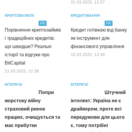
21.03.2025, 12:57
КРИПТОВАЛЮТА
КРЕДИТУВАННЯ
PR
PR
Порівняння криптозаймів
Кредит готівкою від банку
і традиційних кредитів:
як інструмент для
що швидше? Реальні
фінансового управління
історії та відгуки про
15.03.2025, 13:48
BitCapital
21.03.2025, 12:38
ІНТЕРВ'Ю
ІНТЕРВ'Ю
Попри
Штучний
жорстоку війну
інтелект: Україна не є
страховий ринок
драйвером, проте всі
працює, очищується та
передумови для цього
має прибутки
є, тому потрібні