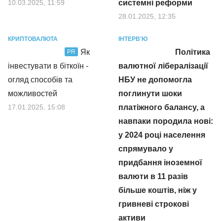
10.03.2025, 11:59
системні реформи
28.01.2025, 12:35
КРИПТОВАЛЮТА
ІНТЕРВ'Ю
Як
Політика
PR
інвестувати в біткоїн -
валютної лібералізації
огляд способів та
НБУ не допомогла
можливостей
поглинути шоки
17.01.2025, 15:08
платіжного балансу, а
навпаки породила нові:
у 2024 році населення
спрямувало у
придбання іноземної
валюти в 11 разів
більше коштів, ніж у
гривневі строкові
активи