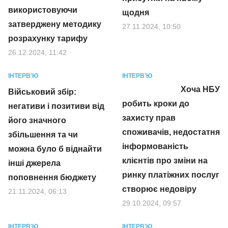
використовуючи
щодня
затверджену методику
27.11.2024, 10:50
розрахунку тарифу
26.12.2024, 11:42
ІНТЕРВ'Ю
ІНТЕРВ'Ю
Хоча НБУ
Військовий збір:
робить кроки до
негативи і позитиви від
захисту прав
його значного
споживачів, недостатня
збільшення та чи
інформованість
можна було б віднайти
клієнтів про зміни на
інші джерела
ринку платіжних послуг
поповнення бюджету
створює недовіру
21.11.2024, 06:13
29.10.2024, 09:57
ІНТЕРВ'Ю
ІНТЕРВ'Ю