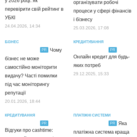
у 2026 році: як
організувати робочі
перевірити свій рейтинг в
процеси у сфері фінансів
УБКІ
і бізнесу
24.04.2026, 14:34
25.03.2026, 17:08
БІЗНЕС
КРЕДИТУВАННЯ
Чому
PR
PR
Онлайн кредит для будь-
бізнес не може
яких потреб
самостійно моніторити
29.12.2025, 15:33
видачу? Часті помилки
під час моніторингу
репутації
20.01.2026, 18:44
КРЕДИТУВАННЯ
ПЛАТІЖНІ СИСТЕМИ
Яка
PR
PR
Відгуки про cashtime:
платіжна система краща