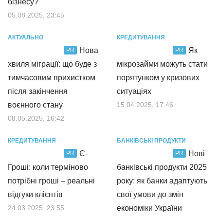
бізнесу?
05.08.2025, 23:45
АКТУАЛЬНО
КРЕДИТУВАННЯ
Нова
Як
PR
PR
хвиля міграції: що буде з
мікрозайми можуть стати
тимчасовим прихистком
порятунком у кризових
після закінчення
ситуаціях
воєнного стану
15.04.2025, 17:46
08.05.2025, 16:42
КРЕДИТУВАННЯ
БАНКІВСЬКІ ПРОДУКТИ
Є-
Нові
PR
PR
Гроші: коли терміново
банківські продукти 2025
потрібні гроші – реальні
року: як банки адаптують
відгуки клієнтів
свої умови до змін
24.03.2025, 23:55
економіки України