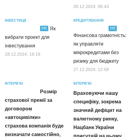
30.12.2024, 06:43
ІНВЕСТИЦІЇ
КРЕДИТУВАННЯ
Як
PR
PR
Фінансова грамотність:
вибрати проект для
як управляти
інвестування
мікрокредитами без
28.12.2024, 16:19
ризику для бюджету
27.12.2024, 12:58
ІНТЕРВ'Ю
ІНТЕРВ'Ю
Розмір
Враховуючи нашу
страхової премії за
специфіку, зокрема
договором
значний дефіцит на
«автоцивілки»
валютному ринку,
страхова компанія буде
Нацбанк України
визначати самостійно,
присутній на ньому