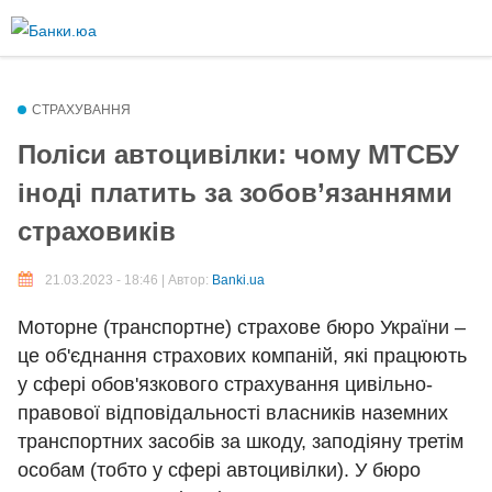
Перейти
до
Більше інформації про текстові формати
основного
вмісту
Текстовий формат
СТРАХУВАННЯ
Поліси автоцивілки: чому МТСБУ
іноді платить за зобов’язаннями
Comment HTML
страховиків
Дозволені теґи HTML: <p> <br> <ul> <li> <ol> <em> <strong> <b>
<img>
21.03.2023 - 18:46 | Автор:
Banki.ua
Рядки і абзаци переносяться автоматично.
Моторне (транспортне) страхове бюро України –
Plain text
це об'єднання страхових компаній, які працюють
у сфері обов'язкового страхування цивільно-
You may quote other posts using [quote] tags.
правової відповідальності власників наземних
Рядки і абзаци переносяться автоматично.
транспортних засобів за шкоду, заподіяну третім
особам (тобто у сфері автоцивілки). У бюро