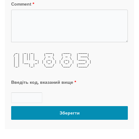
Comment
*
  _   _  _      ___     ___    ____  
 / | | || |    ( _ )   ( _ )  | ___| 
 | | | || |_   / _ \   / _ \  |___ \ 
 | | |__   _| | (_) | | (_) |  ___) |
 |_|    |_|    \___/   \___/  |____/ 
Введіть код, вказаний вище
*