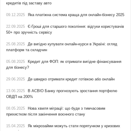
кредитів під заставу авто
09.12.2025
Яка платіжна система краща для онлайн-бізнесу 2025
22.09.2025
Є-Гроші для старшого покоління: відгуки користувачів
50+ про зручність сервісу
25.08.2025
Де вигідно купувати онлайн-курси в Україні: огляд
платформ та складчин
05.08.2025
Кредит для ФОП: як отримати вигідне фінансування
для бізнесу?
29.06.2025
Де швидко отримати кредит готівкою або онлайн
13.06.2025
В АСВІО Банку прогнозують зростання портфелю
ОВДП на 200%
08.05.2025
Нова хвиля міграції: що буде з тимчасовим
прихистком після закінчення воєнного стану
15.04.2025
Як мікрозайми можуть стати порятунком у кризових