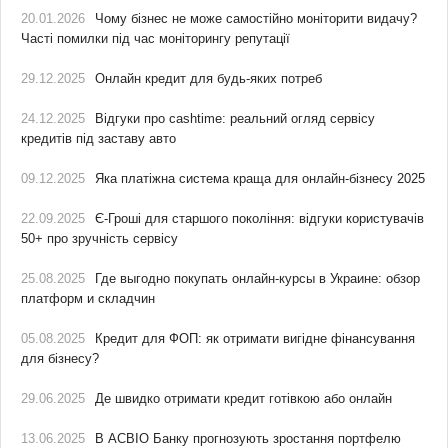
20.01.2026
Чому бізнес не може самостійно моніторити видачу?
Часті помилки під час моніторингу репутації
29.12.2025
Онлайн кредит для будь-яких потреб
24.12.2025
Відгуки про cashtime: реальний огляд сервісу
кредитів під заставу авто
09.12.2025
Яка платіжна система краща для онлайн-бізнесу 2025
22.09.2025
Є-Гроші для старшого покоління: відгуки користувачів
50+ про зручність сервісу
25.08.2025
Где выгодно покупать онлайн-курсы в Украине: обзор
платформ и складчин
05.08.2025
Кредит для ФОП: як отримати вигідне фінансування
для бізнесу?
29.06.2025
Де швидко отримати кредит готівкою або онлайн
13.06.2025
В АСВІО Банку прогнозують зростання портфелю