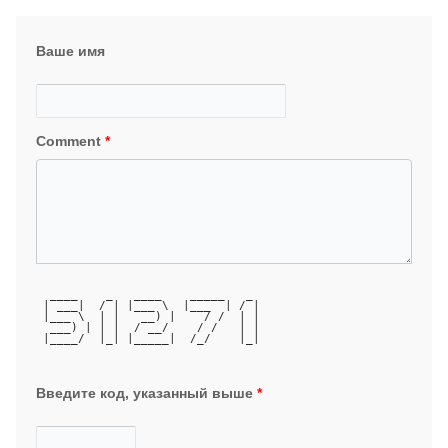
Ваше имя
Comment
*
  ____    _   ____    _____   _ 
 | ___|  / | |___ \  |___  | / |
 |___ \  | |   __) |    / /  | |
  ___) | | |  / __/    / /   | |
 |____/  |_| |_____|  /_/    |_|
Введите код, указанный выше
*