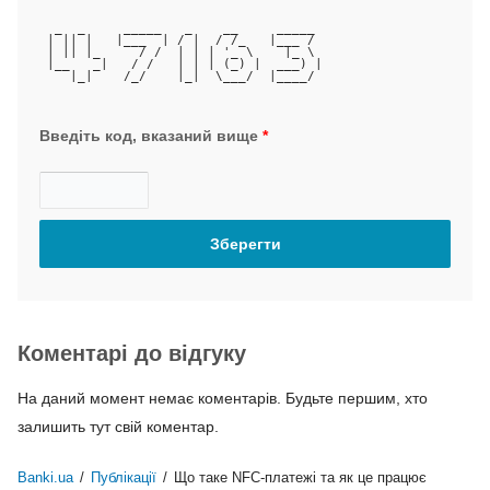
  _  _     _____   _    __     _____ 
 | || |   |___  | / |  / /_   |___ / 
 | || |_     / /  | | | '_ \    |_ \ 
 |__   _|   / /   | | | (_) |  ___) |
    |_|    /_/    |_|  \___/  |____/ 
Введіть код, вказаний вище
*
Коментарі до відгуку
На даний момент немає коментарів. Будьте першим, хто
залишить тут свій коментар.
Banki.ua
/
Публікації
/
Що таке NFC-платежі та як це працює