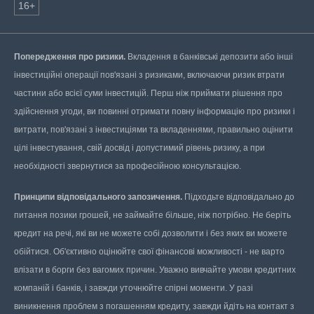
16+
Попередження про ризики.
Вкладення в банківські депозити або інші
інвестиційні операції пов'язані з ризиками, включаючи ризик втрати
частини або всієї суми інвестицій. Перш ніж приймати рішення про
здійснення угоди, ви повинні отримати повну інформацію про ризики і
витрати, пов'язані з інвестиціями та вкладеннями, правильно оцінити
цілі інвестування, свій досвід і допустимий рівень ризику, а при
необхідності звернутися за професійною консультацією.
Принципи відповідального запозичення.
Підходьте відповідально до
питання позики грошей, не займайте більше, ніж потрібно. Не беріть
кредит на речі, які ви не можете собі дозволити і без яких ви можете
обійтися. Об'єктивно оцінюйте свої фінансові можливості - не варто
влізати в борги без вагомих причин. Уважно вивчайте умови кредитних
компаній і банків, і завжди уточнюйте спірні моменти. У разі
виникнення проблем з погашенням кредиту, завжди йдіть на контакт з