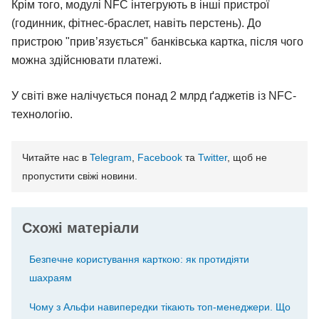
Крім того, модулі NFC інтегрують в інші пристрої
(годинник, фітнес-браслет, навіть перстень). До
пристрою "прив’язується" банківська картка, після чого
можна здійснювати платежі.
У світі вже налічується понад 2 млрд ґаджетів із NFC-
технологію.
Читайте нас в
Telegram
,
Facebook
та
Twitter
, щоб не
пропустити свіжі новини.
Схожі матеріали
Безпечне користування карткою: як протидіяти
шахраям
Чому з Альфи навипередки тікають топ-менеджери. Що