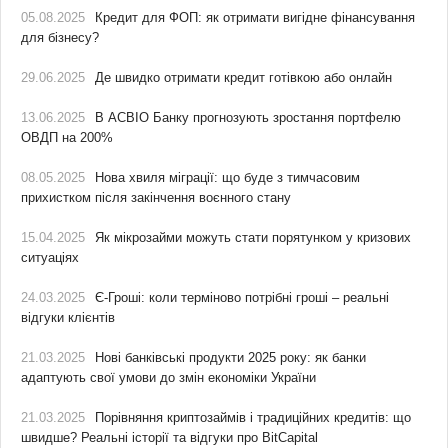
05.08.2025
Кредит для ФОП: як отримати вигідне фінансування
для бізнесу?
29.06.2025
Де швидко отримати кредит готівкою або онлайн
13.06.2025
В АСВІО Банку прогнозують зростання портфелю
ОВДП на 200%
08.05.2025
Нова хвиля міграції: що буде з тимчасовим
прихистком після закінчення воєнного стану
15.04.2025
Як мікрозайми можуть стати порятунком у кризових
ситуаціях
24.03.2025
Є-Гроші: коли терміново потрібні гроші – реальні
відгуки клієнтів
21.03.2025
Нові банківські продукти 2025 року: як банки
адаптують свої умови до змін економіки України
21.03.2025
Порівняння криптозаймів і традиційних кредитів: що
швидше? Реальні історії та відгуки про BitCapital