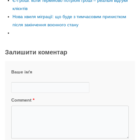
Є-Гроші: коли терміново потрібні гроші – реальні відгуки
клієнтів
Нова хвиля міграції: що буде з тимчасовим прихистком
після закінчення воєнного стану
Залишити коментар
Ваше ім'я
Comment
*