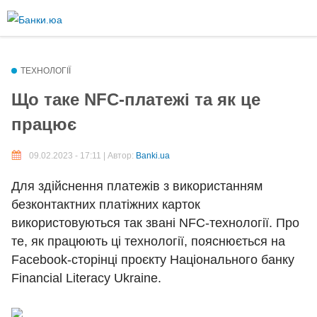
Перейти
до
Більше інформації про текстові формати
основного
вмісту
Текстовий формат
ТЕХНОЛОГІЇ
Що таке NFC-платежі та як це
працює
Comment HTML
09.02.2023 - 17:11 | Автор:
Banki.ua
Дозволені теґи HTML: <p> <br> <ul> <li> <ol> <em> <strong> <b>
<img>
Для здійснення платежів з використанням
Рядки і абзаци переносяться автоматично.
безконтактних платіжних карток
Plain text
використовуються так звані NFC-технології. Про
те, як працюють ці технології, пояснюється на
You may quote other posts using [quote] tags.
Facebook-сторінці проєкту Національного банку
Рядки і абзаци переносяться автоматично.
Financial Literacy Ukraine.