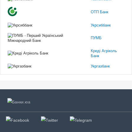
ОТП Банк
Укрсиббанк
ПУМБ
Креді Агріколь
Банк
Укргазбанк