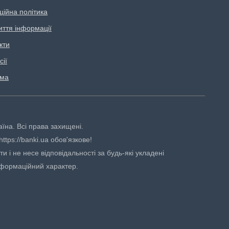
ційна політика
иття інформації
кти
сії
ама
аїна. Всі права захищені.
tps://banki.ua обов'язкове!
 і не несе відповідальності за будь-які укладені
нформаційний характер.