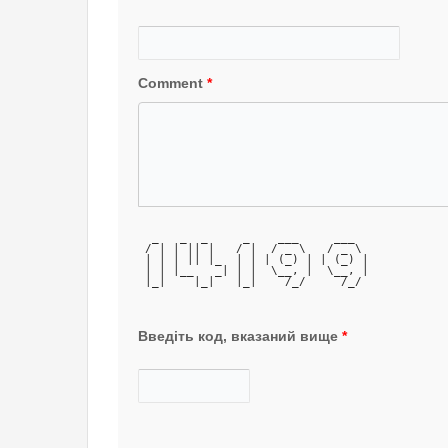
Comment
*
  _   _  _     _    ___     ___  
 / | | || |   / |  / _ \   / _ \ 
 | | | || |_  | | | (_) | | (_) |
 | | |__   _| | |  \__, |  \__, |
 |_|    |_|   |_|    /_/     /_/ 
Введіть код, вказаний вище
*