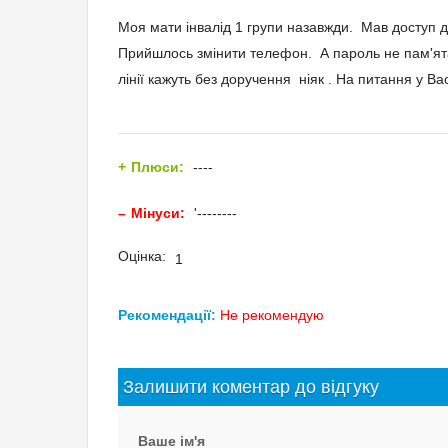
Моя мати інвалід 1 групи назавжди. Мав доступ д
Прийшлось змінити телефон. А пароль не пам'ят
лінії кажуть без доручення ніяк . На питання у В
Плюси:
----
Мінуси:
'-------‐
Оцінка:
1
Рекомендації:
Не рекомендую
Залишити коментар до відгуку
Ваше ім'я