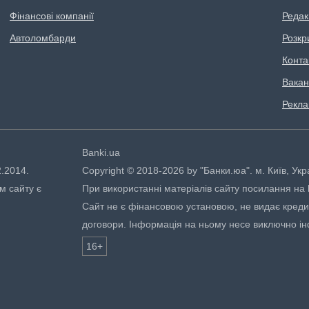
Фінансові компанії
Редак
Автоломбарди
Розкр
Конта
Вакан
Рекл
Banki.ua
2.2014.
Copyright © 2018-2026 by "Банки.юа". м. Київ, Укр
м сайту є
При використанні матеріалів сайту посилання на ht
Сайт не є фінансовою установою, не видає кредити
договори. Інформація на ньому несе виключно і
16+