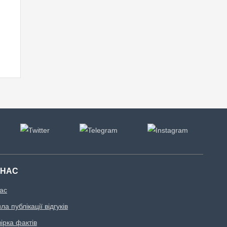
 НАС
ас
а публікації відгуків
ірка фактів