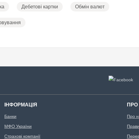
ка
Дебетові картки
Обмін валют
овування
ІНФОРМАЦІЯ
ПРО
Банки
Про н
МФО України
Правил
Страхові компанії
Перев