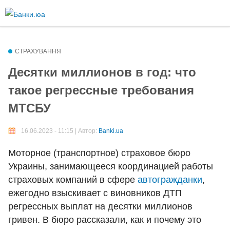
Перейти к
основному
Более подробная информация о текстовых форматах
содержанию
Текстовый формат
СТРАХУВАННЯ
Десятки миллионов в год: что
такое регрессные требования
Comment HTML
МТСБУ
Допустимые HTML-теги: <p> <br> <ul> <li> <ol> <em> <strong> <b>
<img>
16.06.2023 - 11:15 | Автор:
Banki.ua
Строки и абзацы переносятся автоматически.
Моторное (транспортное) страховое бюро
Plain text
Украины, занимающееся координацией работы
страховых компаний в сфере
автогражданки
,
You may quote other posts using [quote] tags.
ежегодно взыскивает с виновников ДТП
Строки и абзацы переносятся автоматически.
регрессных выплат на десятки миллионов
гривен. В бюро рассказали, как и почему это