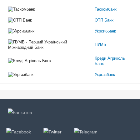
Таскомбанк
ОТП Банк
Укрсиббанк
ПУМБ
Креди Агриколь
Банк
Укргазбанк