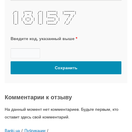
  _    ___    _   ____    _____ 
 / |  ( _ )  / | | ___|  |___  |
 | |  / _ \  | | |___ \     / / 
 | | | (_) | | |  ___) |   / /  
 |_|  \___/  |_| |____/   /_/   
Введите код, указанный выше
*
Комментарии к отзыву
На данный момент нет комментариев. Будьте первым, кто
оставит здесь свой комментарий.
Banki.ua
/
Публикации
/