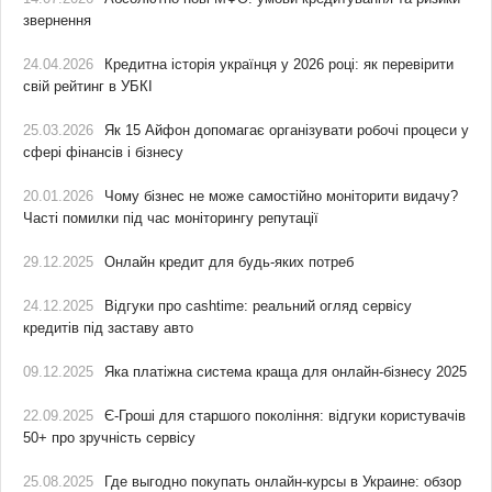
звернення
24.04.2026
Кредитна історія українця у 2026 році: як перевірити
свій рейтинг в УБКІ
25.03.2026
Як 15 Айфон допомагає організувати робочі процеси у
сфері фінансів і бізнесу
20.01.2026
Чому бізнес не може самостійно моніторити видачу?
Часті помилки під час моніторингу репутації
29.12.2025
Онлайн кредит для будь-яких потреб
24.12.2025
Відгуки про cashtime: реальний огляд сервісу
кредитів під заставу авто
09.12.2025
Яка платіжна система краща для онлайн-бізнесу 2025
22.09.2025
Є-Гроші для старшого покоління: відгуки користувачів
50+ про зручність сервісу
25.08.2025
Где выгодно покупать онлайн-курсы в Украине: обзор