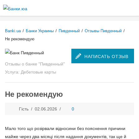
Перейти к
основному
Более подробная информация о текстовых форматах
содержанию
Текстовый формат
Banki.ua
/
Банки Украины
/
Пивденный
/
Отзывы Пивденный
/
Не рекомендую
Comment HTML
НАПИСАТЬ ОТЗЫВ
Отзывы о банке "Пивденный"
Допустимые HTML-теги: <p> <br> <ul> <li> <ol> <em> <strong> <b>
Услуга: Дебетовые карты
<img>
Строки и абзацы переносятся автоматически.
Не рекомендую
Plain text
Гість /
02.06.2026
/
0
You may quote other posts using [quote] tags.
Строки и абзацы переносятся автоматически.
Мало того що розірвали відносини без пояснення причини
майже через два місяці після надання документів, так ще й