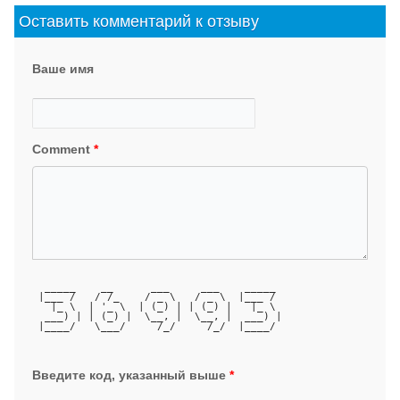
Оставить комментарий к отзыву
Ваше имя
Comment
*
  _____    __      ___     ___    _____ 
 |___ /   / /_    / _ \   / _ \  |___ / 
   |_ \  | '_ \  | (_) | | (_) |   |_ \ 
  ___) | | (_) |  \__, |  \__, |  ___) |
 |____/   \___/     /_/     /_/  |____/ 
Введите код, указанный выше
*