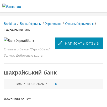
Перейти к
основному
Более подробная информация о текстовых форматах
содержанию
Текстовый формат
Banki.ua
/
Банки Украины
/
Укрсиббанк
/
Отзывы Укрсиббанк
/
шахрайський банк
Comment HTML
НАПИСАТЬ ОТЗЫВ
Отзывы о банке "Укрсиббанк"
Допустимые HTML-теги: <p> <br> <ul> <li> <ol> <em> <strong> <b>
Услуга: Дебетовые карты
<img>
Строки и абзацы переносятся автоматически.
шахрайський банк
Plain text
Гість /
31.05.2026
/
0
You may quote other posts using [quote] tags.
Строки и абзацы переносятся автоматически.
Жахливий банк!!!