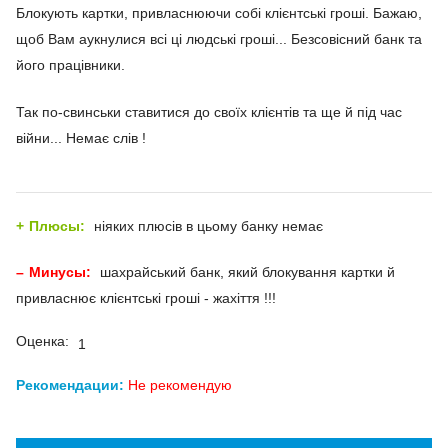
Блокують картки, привласнюючи собі клієнтські гроші. Бажаю,
щоб Вам аукнулися всі ці людські гроші... Безсовісний банк та
його працівники.
Так по-свинськи ставитися до своїх клієнтів та ще й під час
війни... Немає слів !
Плюсы:
ніяких плюсів в цьому банку немає
Минусы:
шахрайський банк, який блокування картки й
привласнює клієнтські гроші - жахіття !!!
Оценка:
1
Рекомендации:
Не рекомендую